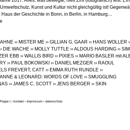
re 2017. Alles, was bewegte, hielt Zint (fotografisch) fest. Ein
 Umweltschutz, Kunst und Kultur nicht gleichgültig ist! Gegenwär
m Haus der Geschichte in Bonn, in Berlin, in Hamburg…
de
› AHNE
›› MISTER ME
›› GILLIAN G. GAAR
›› HANS WOLLER
›
›› DIE WACHE
›› MOLLY TUTTLE
›› ALDOUS HARDING
›› SI
TZER EBB
›› WALLIS BIRD
›› PIXIES
›› MARIO BASLER mit AL
RRY
›› PAUL BOKOWSKI
›› DANIEL MEZGER
›› RAOUL
IELS FREVERT, CATT
›› EMMA RUTH RUNDLE
››
RIANNE & LEONARD: WORDS OF LOVE
›› SMUGGLING
NAS
›› JAMES C. SCOTT
›› JENS BERGER
›› SKIN
 Poppe |
› kontakt
› impressum
› datenschutz