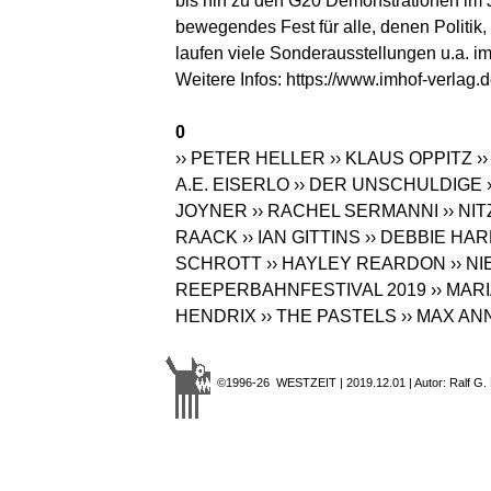
bis hin zu den G20 Demonstrationen im Jah
bewegendes Fest für alle, denen Politik,
laufen viele Sonderausstellungen u.a. i
Weitere Infos:
https://www.imhof-verlag.
0
›› PETER HELLER
›› KLAUS OPPITZ
›
A.E. EISERLO
›› DER UNSCHULDIGE
JOYNER
›› RACHEL SERMANNI
›› NI
RAACK
›› IAN GITTINS
›› DEBBIE HA
SCHROTT
›› HAYLEY REARDON
›› N
REEPERBAHNFESTIVAL 2019
›› MA
HENDRIX
›› THE PASTELS
›› MAX AN
©1996-26 WESTZEIT | 2019.12.01 | Autor: Ralf G.