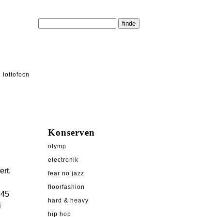
lottofoon
Konserven
olymp
electronik
ert.
fear no jazz
floorfashion
 45
hard & heavy
i
hip hop