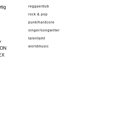
tig
reggae/dub
rock & pop
punk/hardcore
singer/songwriter
talentamt
›
worldmusic
MON
EX