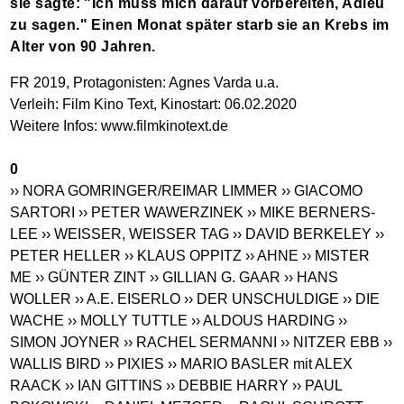
sie sagte: "Ich muss mich darauf vorbereiten, Adieu
zu sagen." Einen Monat später starb sie an Krebs im
Alter von 90 Jahren.
FR 2019, Protagonisten: Agnes Varda u.a.
Verleih: Film Kino Text, Kinostart: 06.02.2020
Weitere Infos:
www.filmkinotext.de
0
›› NORA GOMRINGER/REIMAR LIMMER
›› GIACOMO
SARTORI
›› PETER WAWERZINEK
›› MIKE BERNERS-
LEE
›› WEISSER, WEISSER TAG
›› DAVID BERKELEY
››
PETER HELLER
›› KLAUS OPPITZ
›› AHNE
›› MISTER
ME
›› GÜNTER ZINT
›› GILLIAN G. GAAR
›› HANS
WOLLER
›› A.E. EISERLO
›› DER UNSCHULDIGE
›› DIE
WACHE
›› MOLLY TUTTLE
›› ALDOUS HARDING
››
SIMON JOYNER
›› RACHEL SERMANNI
›› NITZER EBB
››
WALLIS BIRD
›› PIXIES
›› MARIO BASLER mit ALEX
RAACK
›› IAN GITTINS
›› DEBBIE HARRY
›› PAUL