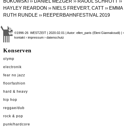
BOKOWSKI
›› DANIEL MEZGER
›› RAOUL SCHROTT
››
HAYLEY REARDON
›› NIELS FREVERT, CATT
›› EMMA
RUTH RUNDLE
›› REEPERBAHNFESTIVAL 2019
©1996-26 WESTZEIT | 2020.02.01 | Autor: ellen_paris (Eleni Giannakoudi) |
›
kontakt
› impressum
› datenschutz
Konserven
olymp
electronik
fear no jazz
floorfashion
hard & heavy
hip hop
reggae/dub
rock & pop
punk/hardcore