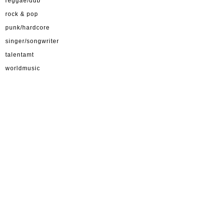
reggae/dub
rock & pop
punk/hardcore
singer/songwriter
talentamt
worldmusic