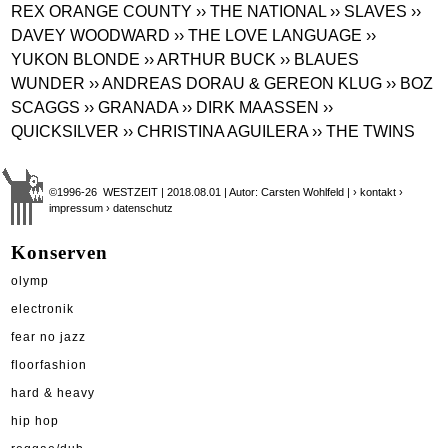
REX ORANGE COUNTY
›› THE NATIONAL
›› SLAVES
››
DAVEY WOODWARD
›› THE LOVE LANGUAGE
››
YUKON BLONDE
›› ARTHUR BUCK
›› BLAUES
WUNDER
›› ANDREAS DORAU & GEREON KLUG
›› BOZ
SCAGGS
›› GRANADA
›› DIRK MAASSEN
››
QUICKSILVER
›› CHRISTINA AGUILERA
›› THE TWINS
©1996-26 WESTZEIT | 2018.08.01 | Autor: Carsten Wohlfeld |
› kontakt
›
impressum
› datenschutz
Konserven
olymp
electronik
fear no jazz
floorfashion
hard & heavy
hip hop