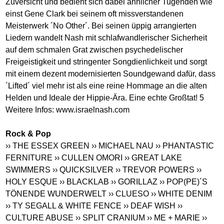
Zuversicht und bedient sich dabei ähnlicher Tugenden wie
einst Gene Clark bei seinem oft missverstandenen
Meisterwerk ´No Other´. Bei seinen üppig arrangierten
Liedern wandelt Nash mit schlafwandlerischer Sicherheit
auf dem schmalen Grat zwischen psychedelischer
Freigeistigkeit und stringenter Songdienlichkeit und sorgt
mit einem dezent modernisierten Soundgewand dafür, dass
´Lifted´ viel mehr ist als eine reine Hommage an die alten
Helden und Ideale der Hippie-Ära. Eine echte Großtat! 5
Weitere Infos:
www.israelnash.com
Rock & Pop
›› THE ESSEX GREEN
›› MICHAEL NAU
›› PHANTASTIC
FERNITURE
›› CULLEN OMORI
›› GREAT LAKE
SWIMMERS
›› QUICKSILVER
›› TREVOR POWERS
››
HOLY ESQUE
›› BLACKLAB
›› GORILLAZ
›› POP(PE)´S
TÖNENDE WUNDERWELT
›› CLUESO
›› WHITE DENIM
›› TY SEGALL & WHITE FENCE
›› DEAF WISH
››
CULTURE ABUSE
›› SPLIT CRANIUM
›› ME + MARIE
››