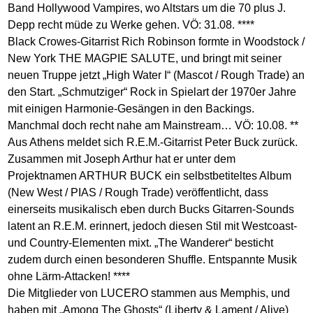
Band Hollywood Vampires, wo Altstars um die 70 plus J.
Depp recht müde zu Werke gehen. VÖ: 31.08. ****
Black Crowes-Gitarrist Rich Robinson formte in Woodstock /
New York THE MAGPIE SALUTE, und bringt mit seiner
neuen Truppe jetzt „High Water I“ (Mascot / Rough Trade) an
den Start. „Schmutziger“ Rock in Spielart der 1970er Jahre
mit einigen Harmonie-Gesängen in den Backings.
Manchmal doch recht nahe am Mainstream… VÖ: 10.08. **
Aus Athens meldet sich R.E.M.-Gitarrist Peter Buck zurück.
Zusammen mit Joseph Arthur hat er unter dem
Projektnamen ARTHUR BUCK ein selbstbetiteltes Album
(New West / PIAS / Rough Trade) veröffentlicht, dass
einerseits musikalisch eben durch Bucks Gitarren-Sounds
latent an R.E.M. erinnert, jedoch diesen Stil mit Westcoast-
und Country-Elementen mixt. „The Wanderer“ besticht
zudem durch einen besonderen Shuffle. Entspannte Musik
ohne Lärm-Attacken! ****
Die Mitglieder von LUCERO stammen aus Memphis, und
haben mit „Among The Ghosts“ (Liberty & Lament / Alive)