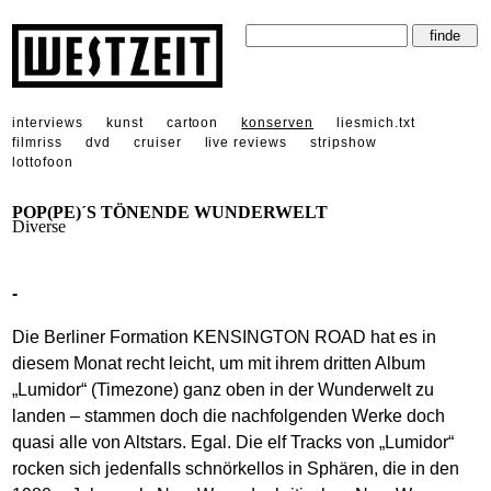
interviews
kunst
cartoon
konserven
liesmich.txt
filmriss
dvd
cruiser
live reviews
stripshow
lottofoon
POP(PE)´S TÖNENDE WUNDERWELT
Diverse
-
Die Berliner Formation KENSINGTON ROAD hat es in
diesem Monat recht leicht, um mit ihrem dritten Album
„Lumidor“ (Timezone) ganz oben in der Wunderwelt zu
landen – stammen doch die nachfolgenden Werke doch
quasi alle von Altstars. Egal. Die elf Tracks von „Lumidor“
rocken sich jedenfalls schnörkellos in Sphären, die in den