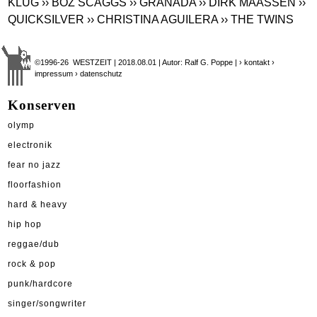
KLUG
›› BOZ SCAGGS
›› GRANADA
›› DIRK MAASSEN
››
QUICKSILVER
›› CHRISTINA AGUILERA
›› THE TWINS
©1996-26 WESTZEIT | 2018.08.01 | Autor: Ralf G. Poppe |
› kontakt
›
impressum
› datenschutz
Konserven
olymp
electronik
fear no jazz
floorfashion
hard & heavy
hip hop
reggae/dub
rock & pop
punk/hardcore
singer/songwriter