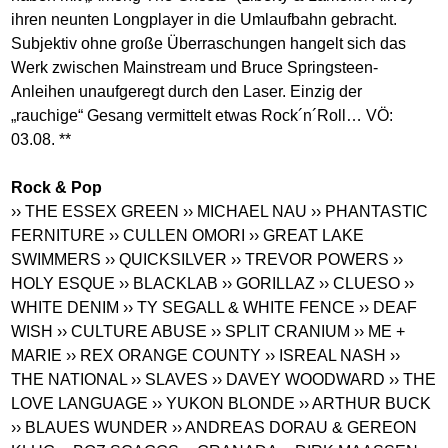
ihren neunten Longplayer in die Umlaufbahn gebracht.
Subjektiv ohne große Überraschungen hangelt sich das
Werk zwischen Mainstream und Bruce Springsteen-
Anleihen unaufgeregt durch den Laser. Einzig der
„rauchige“ Gesang vermittelt etwas Rock´n´Roll… VÖ:
03.08. **
Rock & Pop
›› THE ESSEX GREEN
›› MICHAEL NAU
›› PHANTASTIC
FERNITURE
›› CULLEN OMORI
›› GREAT LAKE
SWIMMERS
›› QUICKSILVER
›› TREVOR POWERS
››
HOLY ESQUE
›› BLACKLAB
›› GORILLAZ
›› CLUESO
››
WHITE DENIM
›› TY SEGALL & WHITE FENCE
›› DEAF
WISH
›› CULTURE ABUSE
›› SPLIT CRANIUM
›› ME +
MARIE
›› REX ORANGE COUNTY
›› ISREAL NASH
››
THE NATIONAL
›› SLAVES
›› DAVEY WOODWARD
›› THE
LOVE LANGUAGE
›› YUKON BLONDE
›› ARTHUR BUCK
›› BLAUES WUNDER
›› ANDREAS DORAU & GEREON