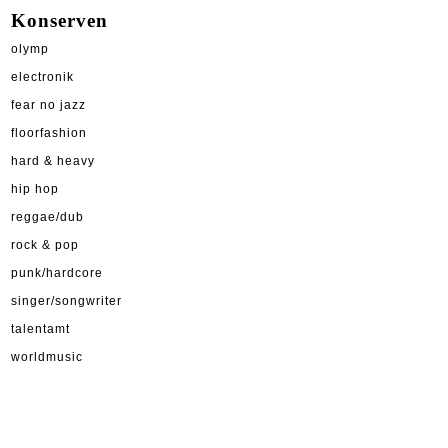
Konserven
olymp
electronik
fear no jazz
floorfashion
hard & heavy
hip hop
reggae/dub
rock & pop
punk/hardcore
singer/songwriter
talentamt
worldmusic