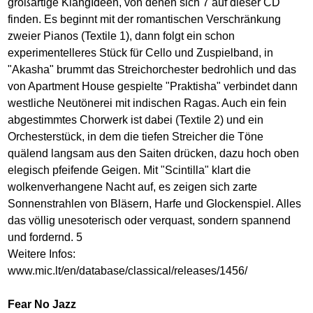
großartige KlangIdeen, von denen sich 7 auf dieser CD
finden. Es beginnt mit der romantischen Verschränkung
zweier Pianos (Textile 1), dann folgt ein schon
experimentelleres Stück für Cello und Zuspielband, in
"Akasha" brummt das Streichorchester bedrohlich und das
von Apartment House gespielte "Praktisha" verbindet dann
westliche Neutönerei mit indischen Ragas. Auch ein fein
abgestimmtes Chorwerk ist dabei (Textile 2) und ein
Orchesterstück, in dem die tiefen Streicher die Töne
quälend langsam aus den Saiten drücken, dazu hoch oben
elegisch pfeifende Geigen. Mit "Scintilla" klart die
wolkenverhangene Nacht auf, es zeigen sich zarte
Sonnenstrahlen von Bläsern, Harfe und Glockenspiel. Alles
das völlig unesoterisch oder verquast, sondern spannend
und fordernd. 5
Weitere Infos:
www.mic.lt/en/database/classical/releases/1456
/
Fear No Jazz