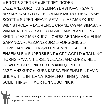
›› BROT & STERNE
›› JEFFREY RODEN
››
JAZZJANZKURZ
›› ANGELINA YERSHOVA
›› GAVIN
BRYARS
›› MORTON FELDMAN
›› MICROTUB
›› JIMMY
SCOTT
›› SUPER HEAVY METAL
›› JAZZJANZKURZ
››
WIENSTROER
›› LAURENCE CRANE / ASAMISIMASA
››
WIM MERTENS
›› KATHRYN WILLIAMS & ANTHONY
KERR
›› JAZZJANZKURZ
›› CHRIS ABRAHAMS
›› ELINA
GARANCA
›› JAZZJANZKURZ
›› FORSONICS
››
CHRISTIAN WALLUMRØD ENSEMBLE
›› ALIEN
ENSEMBLE
›› SUPERSILENT
›› OFF WORLD
›› TALKING
HORNS
›› YANN TIERSEN
›› JAZZJANZKURZ
›› NEIL
COWLEY TRIO
›› NICO LOHMANN QUINTETT
››
JAZZJANZKURZ
›› KUBA KAPSA ENSEMBLE
›› DAVID
SHEA
›› THE INTERNATIONAL NOTHING (… AND
SOMETHING)
›› MORTON SUBOTNICK
©1996-26 WESTZEIT | 2017.03.01 | Autor: Karsten Zimalla |
› kontakt
›
impressum
› datenschutz