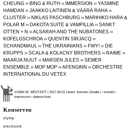
CHEUNG
›› BING & RUTH
›› IMMERSION
›› YASMINE
HAMDAN
›› JAAKKO LAITINEN & VÄÄRÄ RAHA
››
CLUSTER
›› NIKLAS PASCHBURG
›› MARIHIKO HARA &
POLAR M
›› DAKOTA SUITE & VAMPILLIA
›› SANKT
OTTEN + N
›› ALSARAH AND THE NUBATONES
››
KOFELGSCHROA
›› QUENTIN SIRJACQ
››
SCHANDMAUL
›› THE UKRAINIANS
›› FWY!
›› DIE
KRUPPS
›› SCALA & KOLACNY BROTHERS
›› RAIME
››
MAARJA NUUT
›› MARSEN JULES
›› SEMER
ENSEMBLE
›› MOP MOP
›› AFENGINN
›› ORCHESTRE
INTERNATIONAL DU VETEX
©1996-26 WESTZEIT | 2017.06.01 | Autor: Karsten Zimalla |
› kontakt
›
impressum
› datenschutz
Konserven
olymp
electronik