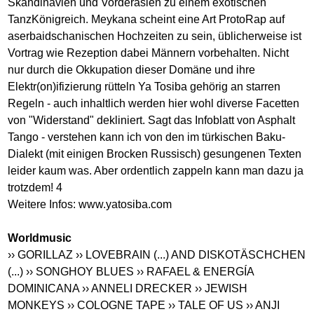
Skandinavien und Vorderasien zu einem exotischen
TanzKönigreich. Meykana scheint eine Art ProtoRap auf
aserbaidschanischen Hochzeiten zu sein, üblicherweise ist
Vortrag wie Rezeption dabei Männern vorbehalten. Nicht
nur durch die Okkupation dieser Domäne und ihre
Elektr(on)ifizierung rütteln Ya Tosiba gehörig an starren
Regeln - auch inhaltlich werden hier wohl diverse Facetten
von "Widerstand" dekliniert. Sagt das Infoblatt von Asphalt
Tango - verstehen kann ich von den im türkischen Baku-
Dialekt (mit einigen Brocken Russisch) gesungenen Texten
leider kaum was. Aber ordentlich zappeln kann man dazu ja
trotzdem! 4
Weitere Infos:
www.yatosiba.com
Worldmusic
›› GORILLAZ
›› LOVEBRAIN (...) AND DISKOTÄSCHCHEN
(...)
›› SONGHOY BLUES
›› RAFAEL & ENERGÍA
DOMINICANA
›› ANNELI DRECKER
›› JEWISH
MONKEYS
›› COLOGNE TAPE
›› TALE OF US
›› ANJI