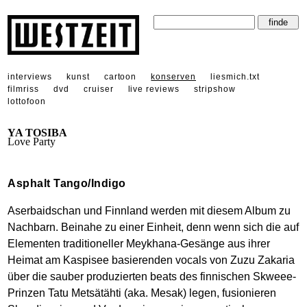
interviews
kunst
cartoon
konserven
liesmich.txt
filmriss
dvd
cruiser
live reviews
stripshow
lottofoon
YA TOSIBA
Love Party
Asphalt Tango/Indigo
Aserbaidschan und Finnland werden mit diesem Album zu
Nachbarn. Beinahe zu einer Einheit, denn wenn sich die auf
Elementen traditioneller Meykhana-Gesänge aus ihrer
Heimat am Kaspisee basierenden vocals von Zuzu Zakaria
über die sauber produzierten beats des finnischen Skweee-
Prinzen Tatu Metsätähti (aka. Mesak) legen, fusionieren