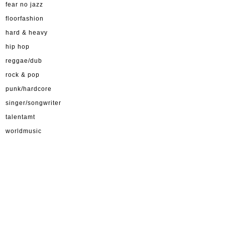
fear no jazz
floorfashion
hard & heavy
hip hop
reggae/dub
rock & pop
punk/hardcore
singer/songwriter
talentamt
worldmusic