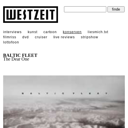
interviews
kunst
cartoon
konserven
liesmich.txt
filmriss
dvd
cruiser
live reviews
stripshow
lottofoon
BALTIC FLEET
The Dear One