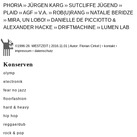
PHORIA
›› JÜRGEN KARG
›› SUTCLIFFE JÜGEND
››
PLAID
›› AGF
›› V.A.
›› ROB(U)RANG
›› NATALIE BERIDZE
›› MIRA, UN LOBO!
›› DANIELLE DE PICCIOTTO &
ALEXANDER HACKE
›› DRIFTMACHINE
›› LUMEN LAB
©1996-26 WESTZEIT | 2016.11.01 | Autor: Florian Cirkel |
› kontakt
›
impressum
› datenschutz
Konserven
olymp
electronik
fear no jazz
floorfashion
hard & heavy
hip hop
reggae/dub
rock & pop