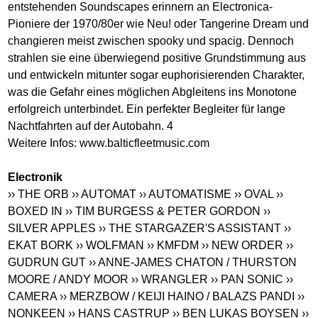
entstehenden Soundscapes erinnern an Electronica-
Pioniere der 1970/80er wie Neu! oder Tangerine Dream und
changieren meist zwischen spooky und spacig. Dennoch
strahlen sie eine überwiegend positive Grundstimmung aus
und entwickeln mitunter sogar euphorisierenden Charakter,
was die Gefahr eines möglichen Abgleitens ins Monotone
erfolgreich unterbindet. Ein perfekter Begleiter für lange
Nachtfahrten auf der Autobahn. 4
Weitere Infos:
www.balticfleetmusic.com
Electronik
›› THE ORB
›› AUTOMAT
›› AUTOMATISME
›› OVAL
››
BOXED IN
›› TIM BURGESS & PETER GORDON
››
SILVER APPLES
›› THE STARGAZER'S ASSISTANT
››
EKAT BORK
›› WOLFMAN
›› KMFDM
›› NEW ORDER
››
GUDRUN GUT
›› ANNE-JAMES CHATON / THURSTON
MOORE / ANDY MOOR
›› WRANGLER
›› PAN SONIC
››
CAMERA
›› MERZBOW / KEIJI HAINO / BALAZS PANDI
››
NONKEEN
›› HANS CASTRUP
›› BEN LUKAS BOYSEN
››