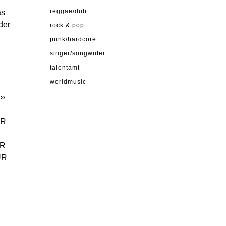
as
reggae/dub
der
rock & pop
punk/hardcore
singer/songwriter
talentamt
worldmusic
››
ER
UR
UR