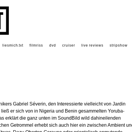
liesmich.txt
filmriss
dvd
cruiser
live reviews
stripshow
kers Gabriel Séverin, den Interessierte vielleicht von Jardin
 ließ er sich von in Nigeria und Benin gesammelten Yoruba-
as erklärt die ganz unten im SoundBild wild dahineilenden
schen Getrommel erhebt sich auch hier ein zwischen Ambient un