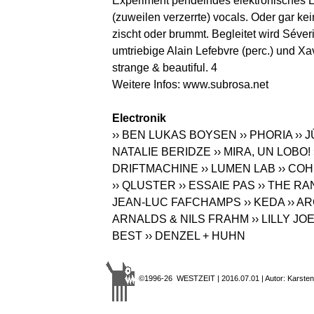
Experiment pendelndes elektronisches 
(zuweilen verzerrte) vocals. Oder gar ke
zischt oder brummt. Begleitet wird Séve
umtriebige Alain Lefebvre (perc.) und Xa
strange & beautiful. 4
Weitere Infos:
www.subrosa.net
Electronik
›› BEN LUKAS BOYSEN
›› PHORIA
››
NATALIE BERIDZE
›› MIRA, UN LOBO!
DRIFTMACHINE
›› LUMEN LAB
›› COH
›› QLUSTER
›› ESSAIE PAS
›› THE R
JEAN-LUC FAFCHAMPS
›› KEDA
›› A
ARNALDS & NILS FRAHM
›› LILLY JO
BEST
›› DENZEL + HUHN
©1996-26 WESTZEIT | 2016.07.01 | Autor: Karsten 