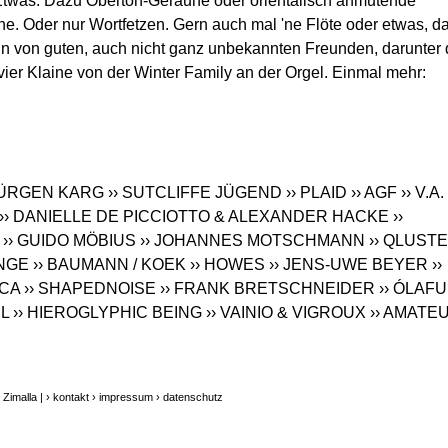
Etwas. Dazu Oberton-Geraune oder orientalisch anmutende
ine. Oder nur Wortfetzen. Gern auch mal 'ne Flöte oder etwas, d
rin von guten, auch nicht ganz unbekannten Freunden, darunter 
vier Klaine von der Winter Family an der Orgel. Einmal mehr:
 JÜRGEN KARG
›› SUTCLIFFE JÜGEND
›› PLAID
›› AGF
›› V.A.
›› DANIELLE DE PICCIOTTO & ALEXANDER HACKE
››
›› GUIDO MÖBIUS
›› JOHANNES MOTSCHMANN
›› QLUST
ANGE
›› BAUMANN / KOEK
›› HOWES
›› JENS-UWE BEYER
››
RCA
›› SHAPEDNOISE
›› FRANK BRETSCHNEIDER
›› ÓLAF
EL
›› HIEROGLYPHIC BEING
›› VAINIO & VIGROUX
›› AMATE
Zimalla |
› kontakt
› impressum
› datenschutz