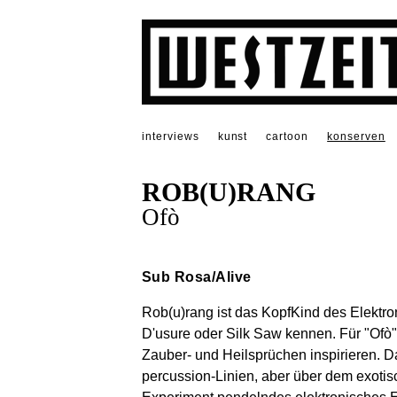
interviews
kunst
cartoon
konserven
ROB(U)RANG
Ofò
Sub Rosa/Alive
Rob(u)rang ist das KopfKind des Elektroni
D'usure oder Silk Saw kennen. Für "Ofò"
Zauber- und Heilsprüchen inspirieren. D
percussion-Linien, aber über dem exoti