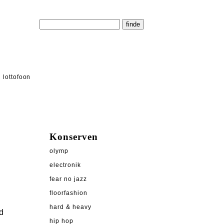
lottofoon
Konserven
olymp
electronik
fear no jazz
floorfashion
hard & heavy
d
hip hop