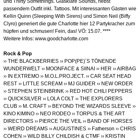
und Thirty Somethings. Glasklare Sounds, nebst
passendem Outfit inkl. Tattoos. Mit interessanten Gästen wie
Kellin Quinn (Sleeping With Sirens) und Simon Neil (Biffy
Clyro) generiert die gute Charlotte hier 12 Partykracher zum
hüpfen und schmusen! Fein, das! VÖ: 15.07. ****
Weitere Infos:
www.goodcharlotte.com
Rock & Pop
›› THE BLACKBERRIES
›› POP(PE)´S TÖNENDE
WUNDERWELT
›› MOONFACE & SIINAI
›› HER
›› AIRBAG
›› IN EXTREMO
›› M.O.L.PRO.JECT.
›› CAR SEAT HEAD
REST
›› LITTLE SCREAM
›› MJ GUIDER
›› NEW ORDER
›› STEPHEN STEINBRINK
›› RED HOT CHILI PEPPERS
›› QUICKSILVER
›› LOLA COLT
›› THE EXPLORERS
CLUB
›› M. CRAFT
›› BEYOND THE WIZARDS SLEEVE
››
KINO KIMINO
›› NEO RODEO
›› TORPUS & THE ART
DIRECTORS
›› PIERCE THE VEIL
›› BAND OF HORSES
›› WEIRD DREAMS
›› AUGUSTINES
›› Fatherson
›› CHRIS
COHEN
›› WILD BILLY CHILDISH & CTMF
›› KRISTIN