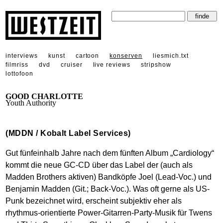
interviews
kunst
cartoon
konserven
liesmich.txt
filmriss
dvd
cruiser
live reviews
stripshow
lottofoon
GOOD CHARLOTTE
Youth Authority
(MDDN / Kobalt Label Services)
Gut fünfeinhalb Jahre nach dem fünften Album „Cardiology“
kommt die neue GC-CD über das Label der (auch als
Madden Brothers aktiven) Bandköpfe Joel (Lead-Voc.) und
Benjamin Madden (Git.; Back-Voc.). Was oft gerne als US-
Punk bezeichnet wird, erscheint subjektiv eher als
rhythmus-orientierte Power-Gitarren-Party-Musik für Twens