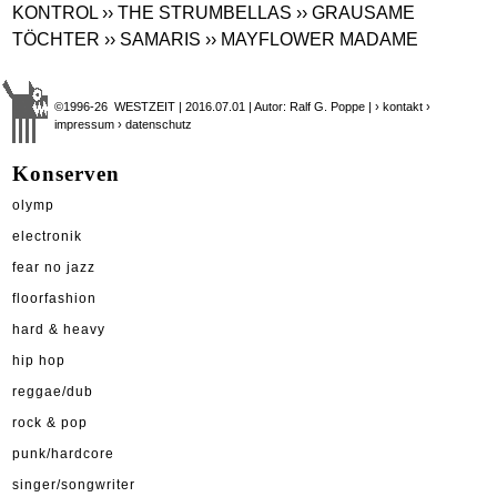
KONTROL
›› THE STRUMBELLAS
›› GRAUSAME
TÖCHTER
›› SAMARIS
›› MAYFLOWER MADAME
©1996-26 WESTZEIT | 2016.07.01 | Autor: Ralf G. Poppe |
› kontakt
›
impressum
› datenschutz
Konserven
olymp
electronik
fear no jazz
floorfashion
hard & heavy
hip hop
reggae/dub
rock & pop
punk/hardcore
singer/songwriter