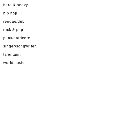
hard & heavy
hip hop
reggae/dub
rock & pop
punk/hardcore
singer/songwriter
talentamt
worldmusic