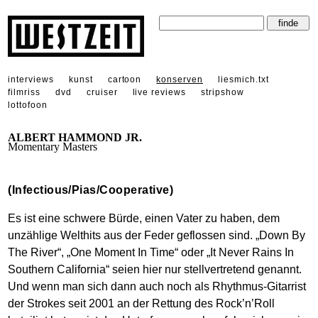
interviews
kunst
cartoon
konserven
liesmich.txt
filmriss
dvd
cruiser
live reviews
stripshow
lottofoon
ALBERT HAMMOND JR.
Momentary Masters
(Infectious/Pias/Cooperative)
Es ist eine schwere Bürde, einen Vater zu haben, dem
unzählige Welthits aus der Feder geflossen sind. „Down By
The River“, „One Moment In Time“ oder „It Never Rains In
Southern California“ seien hier nur stellvertretend genannt.
Und wenn man sich dann auch noch als Rhythmus-Gitarrist
der Strokes seit 2001 an der Rettung des Rock’n’Roll