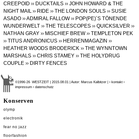
CREEPOID
›› DUCKTAILS
›› JOHN HOWARD & THE
NIGHT MAIL
›› RIDE
›› THE LONDON SOULS
›› SUSIE
ASADO
›› ADMIRAL FALLOW
›› POP(PE)´S TÖNENDE
WUNDERWELT
›› THE TELESCOPES
›› QUICKSILVER
››
NATHAN GRAY
›› MISCHIEF BREW
›› TEMPLETON PEK
›› TITUS ANDRONICUS
›› HERRENMAGAZIN
››
HEATHER WOODS BRODERICK
›› THE WYNNTOWN
MARSHALS
›› CHRIS STAMEY
›› THE HOLYDRUG
COUPLE
›› DIRTY FENCES
©1996-26 WESTZEIT | 2015.08.01 | Autor: Marcus Kalbitzer |
› kontakt
›
impressum
› datenschutz
Konserven
olymp
electronik
fear no jazz
floorfashion