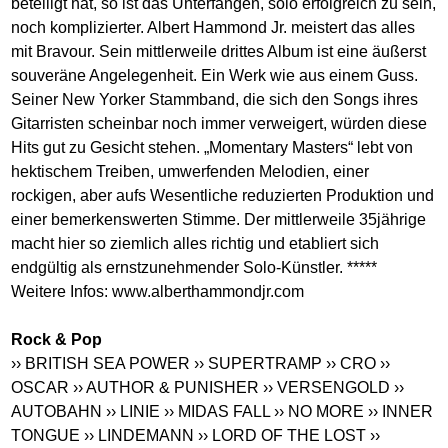
beteiligt hat, so ist das Unterfangen, solo erfolgreich zu sein,
noch komplizierter. Albert Hammond Jr. meistert das alles
mit Bravour. Sein mittlerweile drittes Album ist eine äußerst
souveräne Angelegenheit. Ein Werk wie aus einem Guss.
Seiner New Yorker Stammband, die sich den Songs ihres
Gitarristen scheinbar noch immer verweigert, würden diese
Hits gut zu Gesicht stehen. „Momentary Masters“ lebt von
hektischem Treiben, umwerfenden Melodien, einer
rockigen, aber aufs Wesentliche reduzierten Produktion und
einer bemerkenswerten Stimme. Der mittlerweile 35jährige
macht hier so ziemlich alles richtig und etabliert sich
endgültig als ernstzunehmender Solo-Künstler. *****
Weitere Infos:
www.alberthammondjr.com
Rock & Pop
›› BRITISH SEA POWER
›› SUPERTRAMP
›› CRO
››
OSCAR
›› AUTHOR & PUNISHER
›› VERSENGOLD
››
AUTOBAHN
›› LINIE
›› MIDAS FALL
›› NO MORE
›› INNER
TONGUE
›› LINDEMANN
›› LORD OF THE LOST
››