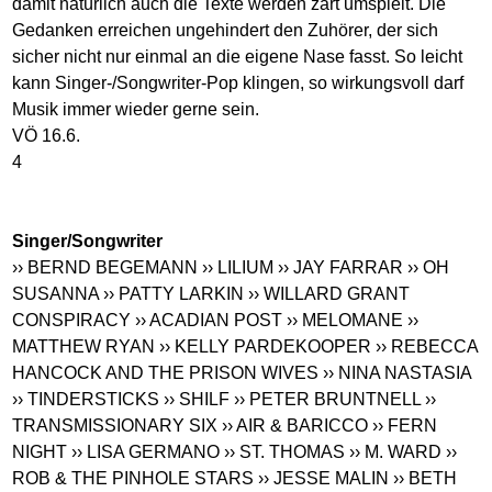
damit natürlich auch die Texte werden zart umspielt. Die
Gedanken erreichen ungehindert den Zuhörer, der sich
sicher nicht nur einmal an die eigene Nase fasst. So leicht
kann Singer-/Songwriter-Pop klingen, so wirkungsvoll darf
Musik immer wieder gerne sein.
VÖ 16.6.
4
Singer/Songwriter
›› BERND BEGEMANN
›› LILIUM
›› JAY FARRAR
›› OH
SUSANNA
›› PATTY LARKIN
›› WILLARD GRANT
CONSPIRACY
›› ACADIAN POST
›› MELOMANE
››
MATTHEW RYAN
›› KELLY PARDEKOOPER
›› REBECCA
HANCOCK AND THE PRISON WIVES
›› NINA NASTASIA
›› TINDERSTICKS
›› SHILF
›› PETER BRUNTNELL
››
TRANSMISSIONARY SIX
›› AIR & BARICCO
›› FERN
NIGHT
›› LISA GERMANO
›› ST. THOMAS
›› M. WARD
››
ROB & THE PINHOLE STARS
›› JESSE MALIN
›› BETH