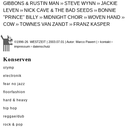
GIBBONS & RUSTIN MAN
›› STEVE WYNN
›› JACKIE
LEVEN
›› NICK CAVE & THE BAD SEEDS
›› BONNIE
"PRINCE" BILLY
›› MIDNIGHT CHOIR
›› WOVEN HAND
››
COW
›› TOWNES VAN ZANDT
›› FRANZ KASPER
©1996-26 WESTZEIT | 2003.07.01 | Autor: Marco Pawert |
› kontakt
›
impressum
› datenschutz
Konserven
olymp
electronik
fear no jazz
floorfashion
hard & heavy
hip hop
reggae/dub
rock & pop