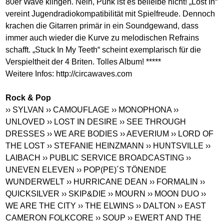
80er Wave klingen. Nein, Punk ist es beileibe nicht! „Lost In“
vereint Jugendradiokompatibilität mit Spielfreude. Dennoch
krachen die Gitarren primär in ein Soundgewand, dass
immer auch wieder die Kurve zu melodischen Refrains
schafft. „Stuck In My Teeth“ scheint exemplarisch für die
Verspieltheit der 4 Briten. Tolles Album! *****
Weitere Infos:
http://circawaves.com
Rock & Pop
›› SYLVAN
›› CAMOUFLAGE
›› MONOPHONA
››
UNLOVED
›› LOST IN DESIRE
›› SEE THROUGH
DRESSES
›› WE ARE BODIES
›› AEVERIUM
›› LORD OF
THE LOST
›› STEFANIE HEINZMANN
›› HUNTSVILLE
››
LAIBACH
›› PUBLIC SERVICE BROADCASTING
››
UNEVEN ELEVEN
›› POP(PE)´S TÖNENDE
WUNDERWELT
›› HURRICANE DEAN
›› FORMALIN
››
QUICKSILVER
›› SKIP&DIE
›› MOURN
›› MOON DUO
››
WE ARE THE CITY
›› THE ELWINS
›› DALTON
›› EAST
CAMERON FOLKCORE
›› SOUP
›› EWERT AND THE