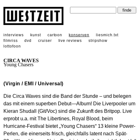
interviews
kunst
cartoon
konserven
liesmich.txt
filmriss
dvd
cruiser
live reviews
stripshow
lottofoon
CIRCA WAVES
Young Chasers
(Virgin / EMI / Universal)
Die Circa Waves sind die Band der Stunde – und belegen
das mit einem superben Debut—Album! Die Liverpooler um
Kieran Shudall (Git/Voc) sind die Zukunft des Britpop. Live
erprobt u.a. mit The Libertines, Royal Blood, beim
Hurricane-Festival bietet „Young Chasers“ 13 kleine Power-
Perlen, die einerseits frisch, gleichfalls latent nach Spät-