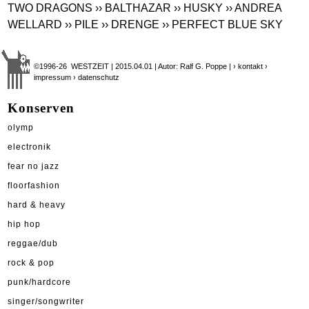
TWO DRAGONS
›› BALTHAZAR
›› HUSKY
›› ANDREA
WELLARD
›› PILE
›› DRENGE
›› PERFECT BLUE SKY
©1996-26 WESTZEIT | 2015.04.01 | Autor: Ralf G. Poppe |
› kontakt
›
impressum
› datenschutz
Konserven
olymp
electronik
fear no jazz
floorfashion
hard & heavy
hip hop
reggae/dub
rock & pop
punk/hardcore
singer/songwriter