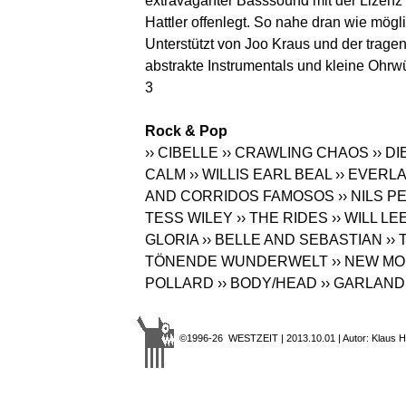
extravaganter Basssound mit der Lizen
Hattler offenlegt. So nahe dran wie mög
Unterstützt von Joo Kraus und der trag
abstrakte Instrumentals und kleine Ohrw
3
Rock & Pop
›› CIBELLE
›› CRAWLING CHAOS
›› 
CALM
›› WILLIS EARL BEAL
›› EVERL
AND CORRIDOS FAMOSOS
›› NILS 
TESS WILEY
›› THE RIDES
›› WILL LE
GLORIA
›› BELLE AND SEBASTIAN
››
TÖNENDE WUNDERWELT
›› NEW M
POLLARD
›› BODY/HEAD
›› GARLAN
©1996-26 WESTZEIT | 2013.10.01 | Autor: Klaus H