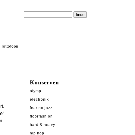
lottofoon
Konserven
olymp
electronik
t.
fear no jazz
e“
floorfashion
m
hard & heavy
hip hop