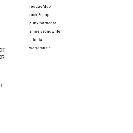
reggae/dub
rock & pop
punk/hardcore
singer/songwriter
talentamt
worldmusic
XIT
ER
RT