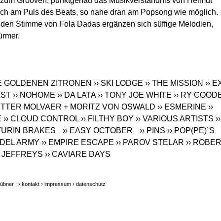
z zum Grooven, punktgenau das Musikverständnis von Helmut
lich am Puls des Beats, so nahe dran am Popsong wie möglich.
enden Stimme von Fola Dadas ergänzen sich süffige Melodien,
ürmer.
DIE GOLDENEN ZITRONEN
›› SKI LODGE
›› THE MISSION
›› E
AST
›› NOHOME
›› DA LATA
›› TONY JOE WHITE
›› RY COOD
PETTER MOLVAER + MORITZ VON OSWALD
›› ESMERINE
››
E
›› CLOUD CONTROL
›› FILTHY BOY
›› VARIOUS ARTISTS
››
 TURIN BRAKES
›› EASY OCTOBER
›› PINS
›› POP(PE)´S
ODEL ARMY
›› EMPIRE ESCAPE
›› PAROV STELAR
›› ROBE
D JEFFREYS
›› CAVIARE DAYS
übner |
› kontakt
› impressum
› datenschutz