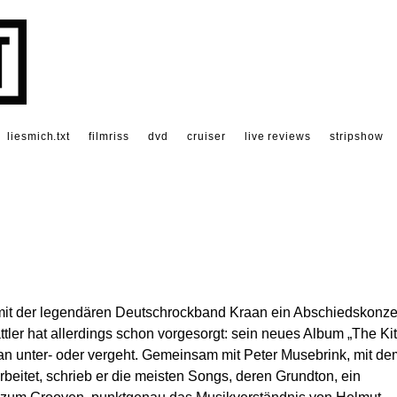
liesmich.txt
filmriss
dvd
cruiser
live reviews
stripshow
 mit der legendären Deutschrockband Kraan ein Abschiedskonzer
tler hat allerdings schon vorgesorgt: sein neues Album „The Kit
raan unter- oder vergeht. Gemeinsam mit Peter Musebrink, mit de
beitet, schrieb er die meisten Songs, deren Grundton, ein