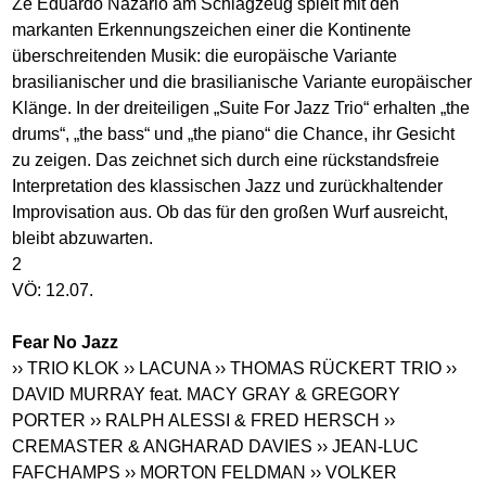
Zé Eduardo Nazário am Schlagzeug spielt mit den
markanten Erkennungszeichen einer die Kontinente
überschreitenden Musik: die europäische Variante
brasilianischer und die brasilianische Variante europäischer
Klänge. In der dreiteiligen „Suite For Jazz Trio“ erhalten „the
drums“, „the bass“ und „the piano“ die Chance, ihr Gesicht
zu zeigen. Das zeichnet sich durch eine rückstandsfreie
Interpretation des klassischen Jazz und zurückhaltender
Improvisation aus. Ob das für den großen Wurf ausreicht,
bleibt abzuwarten.
2
VÖ: 12.07.
Fear No Jazz
›› TRIO KLOK
›› LACUNA
›› THOMAS RÜCKERT TRIO
››
DAVID MURRAY feat. MACY GRAY & GREGORY
PORTER
›› RALPH ALESSI & FRED HERSCH
››
CREMASTER & ANGHARAD DAVIES
›› JEAN-LUC
FAFCHAMPS
›› MORTON FELDMAN
›› VOLKER