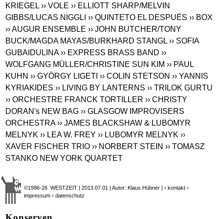
KRIEGEL
›› VOLE
›› ELLIOTT SHARP/MELVIN
GIBBS/LUCAS NIGGLI
›› QUINTETO EL DESPUÉS
›› BOX
›› AUGUR ENSEMBLE
›› JOHN BUTCHER/TONY
BUCK/MAGDA MAYAS/BURKHARD STANGL
›› SOFIA
GUBAIDULINA
›› EXPRESS BRASS BAND
››
WOLFGANG MÜLLER/CHRISTINE SUN KIM
›› PAUL
KUHN
›› GYÖRGY LIGETI
›› COLIN STETSON
›› YANNIS
KYRIAKIDES
›› LIVING BY LANTERNS
›› TRILOK GURTU
›› ORCHESTRE FRANCK TORTILLER
›› CHRISTY
DORAN's NEW BAG
›› GLASGOW IMPROVISERS
ORCHESTRA
›› JAMES BLACKSHAW & LUBOMYR
MELNYK
›› LEA W. FREY
›› LUBOMYR MELNYK
››
XAVER FISCHER TRIO
›› NORBERT STEIN
›› TOMASZ
STANKO NEW YORK QUARTET
©1996-26 WESTZEIT | 2013.07.01 | Autor: Klaus Hübner |
› kontakt
›
impressum
› datenschutz
Konserven