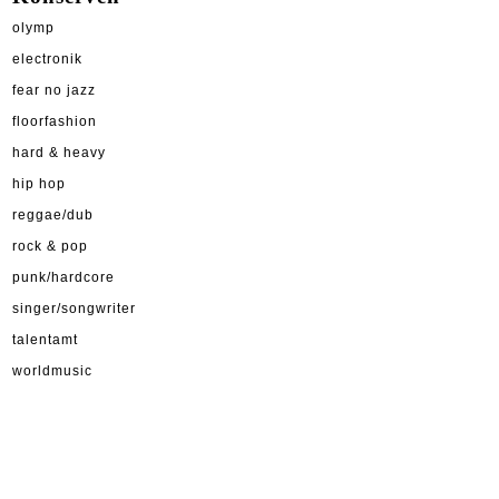
olymp
electronik
fear no jazz
floorfashion
hard & heavy
hip hop
reggae/dub
rock & pop
punk/hardcore
singer/songwriter
talentamt
worldmusic