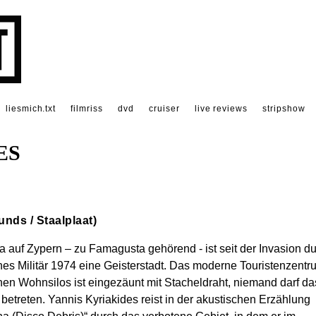
liesmich.txt
filmriss
dvd
cruiser
live reviews
stripshow
ES
nds / Staalplaat)
 auf Zypern – zu Famagusta gehörend - ist seit der Invasion d
hes Militär 1974 eine Geisterstadt. Das moderne Touristenzentr
nen Wohnsilos ist eingezäunt mit Stacheldraht, niemand darf da
 betreten. Yannis Kyriakides reist in der akustischen Erzählung