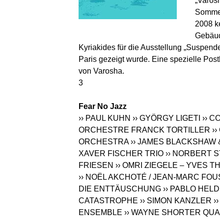
„Varosh
Sommer 
2008 k
Gebäud
Kyriakides für die Ausstellung „Suspende
Paris gezeigt wurde. Eine spezielle Post
von Varosha.
3
Fear No Jazz
›› PAUL KUHN
›› GYÖRGY LIGETI
›› C
ORCHESTRE FRANCK TORTILLER
›
ORCHESTRA
›› JAMES BLACKSHAW
XAVER FISCHER TRIO
›› NORBERT S
FRIESEN
›› OMRI ZIEGELE – YVES T
›› NOËL AKCHOTÉ / JEAN-MARC FO
DIE ENTTÄUSCHUNG
›› PABLO HELD
CATASTROPHE
›› SIMON KANZLER
›
ENSEMBLE
›› WAYNE SHORTER QU