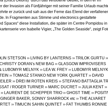
a (Disco Debris)“ durch das verbotene Gebiet, in dem er im
der Invasion als Fünfjähriger mit seiner Familie Urlaub macht
ehrte er zurück und sah aus der Ferne das Elend der verfallene
e. In Fragmenten aus Stimme und electronics gestaltete
d Spaces“ diese Installation, die später im Centre Pompidou in
kartenserie von Isabelle Vigier, „The Golden Seaside“, zeigt Fo
OLIN STETSON
›› LIVING BY LANTERNS
›› TRILOK GURTU
››
› CHRISTY DORAN's NEW BAG
›› GLASGOW IMPROVISERS
 & LUBOMYR MELNYK
›› LEA W. FREY
›› LUBOMYR MELNY
TEIN
›› TOMASZ STANKO NEW YORK QUARTET
›› DAVID
HEILER
›› DREI IM ROTEN KREIS
›› STEFANO BATTAGLIA T
USSAT / ROGER TURNER
›› MARC DUCRET
›› JULIA KENT
››
›› LAURENT DE SCHEPPER TRIO
›› GHOST TIME
›› POSIT
› GINGER BAKER, SONNY SHARROCK etc
›› THE ALVARET
ARTET
›› TIMUCIN SAHIN QUINTET
›› FAT THUMBS RONNIE