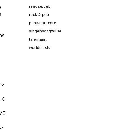
e.
reggae/dub
n
rock & pop
punk/hardcore
singer/songwriter
tos
talentamt
worldmusic
K
››
RIO
IVE
››