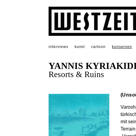
interviews
kunst
cartoon
konserven
YANNIS KYRIAKID
Resorts & Ruins
(Unsou
Varosha
türkisc
mit sei
Terrain