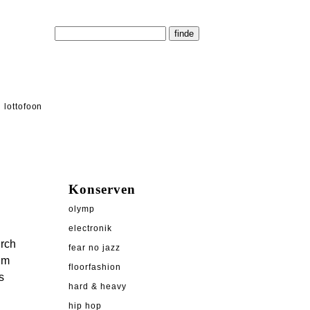
lottofoon
Konserven
olymp
electronik
urch
fear no jazz
um
floorfashion
s
hard & heavy
hip hop