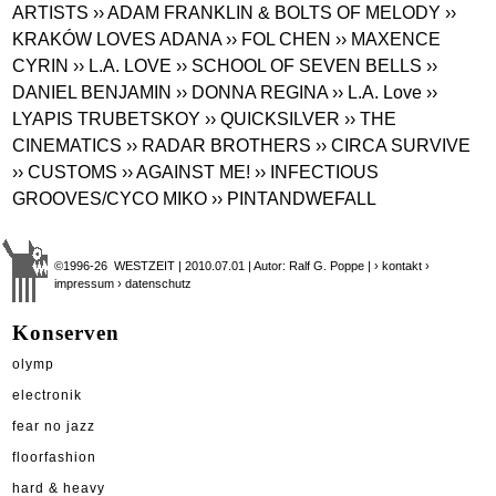
ARTISTS
›› ADAM FRANKLIN & BOLTS OF MELODY
››
KRAKÓW LOVES ADANA
›› FOL CHEN
›› MAXENCE
CYRIN
›› L.A. LOVE
›› SCHOOL OF SEVEN BELLS
››
DANIEL BENJAMIN
›› DONNA REGINA
›› L.A. Love
››
LYAPIS TRUBETSKOY
›› QUICKSILVER
›› THE
CINEMATICS
›› RADAR BROTHERS
›› CIRCA SURVIVE
›› CUSTOMS
›› AGAINST ME!
›› INFECTIOUS
GROOVES/CYCO MIKO
›› PINTANDWEFALL
©1996-26 WESTZEIT | 2010.07.01 | Autor: Ralf G. Poppe |
› kontakt
›
impressum
› datenschutz
Konserven
olymp
electronik
fear no jazz
floorfashion
hard & heavy