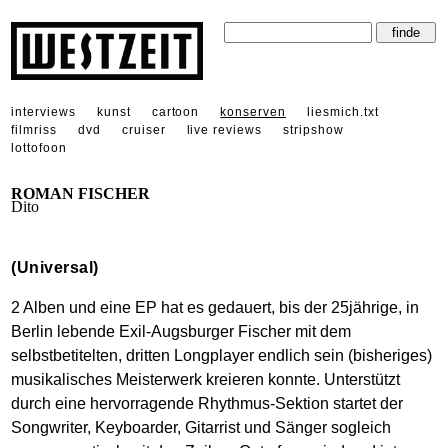
interviews
kunst
cartoon
konserven
liesmich.txt
filmriss
dvd
cruiser
live reviews
stripshow
lottofoon
ROMAN FISCHER
Dito
(Universal)
2 Alben und eine EP hat es gedauert, bis der 25jährige, in
Berlin lebende Exil-Augsburger Fischer mit dem
selbstbetitelten, dritten Longplayer endlich sein (bisheriges)
musikalisches Meisterwerk kreieren konnte. Unterstützt
durch eine hervorragende Rhythmus-Sektion startet der
Songwriter, Keyboarder, Gitarrist und Sänger sogleich