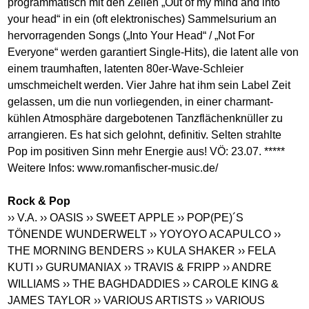
programmatisch mit den Zeilen „Out of my mind and into
your head“ in ein (oft elektronisches) Sammelsurium an
hervorragenden Songs („Into Your Head“ / „Not For
Everyone“ werden garantiert Single-Hits), die latent alle von
einem traumhaften, latenten 80er-Wave-Schleier
umschmeichelt werden. Vier Jahre hat ihm sein Label Zeit
gelassen, um die nun vorliegenden, in einer charmant-
kühlen Atmosphäre dargebotenen Tanzflächenknüller zu
arrangieren. Es hat sich gelohnt, definitiv. Selten strahlte
Pop im positiven Sinn mehr Energie aus! VÖ: 23.07. *****
Weitere Infos:
www.romanfischer-music.de
/
Rock & Pop
›› V.A.
›› OASIS
›› SWEET APPLE
›› POP(PE)´S
TÖNENDE WUNDERWELT
›› YOYOYO ACAPULCO
››
THE MORNING BENDERS
›› KULA SHAKER
›› FELA
KUTI
›› GURUMANIAX
›› TRAVIS & FRIPP
›› ANDRE
WILLIAMS
›› THE BAGHDADDIES
›› CAROLE KING &
JAMES TAYLOR
›› VARIOUS ARTISTS
›› VARIOUS