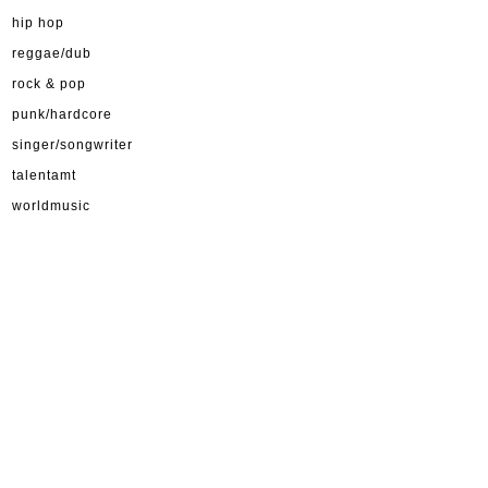
hip hop
reggae/dub
rock & pop
punk/hardcore
singer/songwriter
talentamt
worldmusic