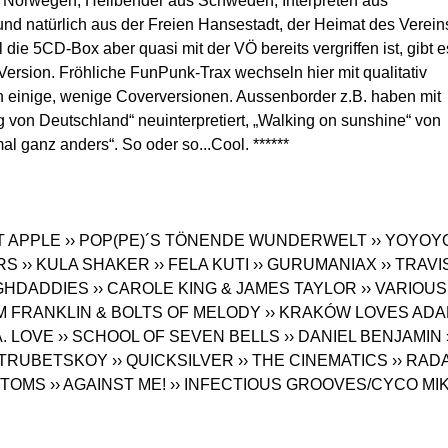
s Norwegen, Hellbender aus Schweden, Interpreten aus
und natürlich aus der Freien Hansestadt, der Heimat des Verein
 die 5CD-Box aber quasi mit der VÖ bereits vergriffen ist, gibt e
Version. Fröhliche FunPunk-Trax wechseln hier mit qualitativ
 einige, wenige Coverversionen. Aussenborder z.B. haben mit
ig von Deutschland“ neuinterpretiert, „Walking on sunshine“ von
al ganz anders“. So oder so...Cool. ******
T APPLE
›› POP(PE)´S TÖNENDE WUNDERWELT
›› YOYOY
RS
›› KULA SHAKER
›› FELA KUTI
›› GURUMANIAX
›› TRAVI
AGHDADDIES
›› CAROLE KING & JAMES TAYLOR
›› VARIOUS
AM FRANKLIN & BOLTS OF MELODY
›› KRAKÓW LOVES AD
.A. LOVE
›› SCHOOL OF SEVEN BELLS
›› DANIEL BENJAMIN
S TRUBETSKOY
›› QUICKSILVER
›› THE CINEMATICS
›› RAD
STOMS
›› AGAINST ME!
›› INFECTIOUS GROOVES/CYCO MI