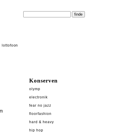
lottofoon
Konserven
olymp
electronik
fear no jazz
am
floorfashion
hard & heavy
hip hop