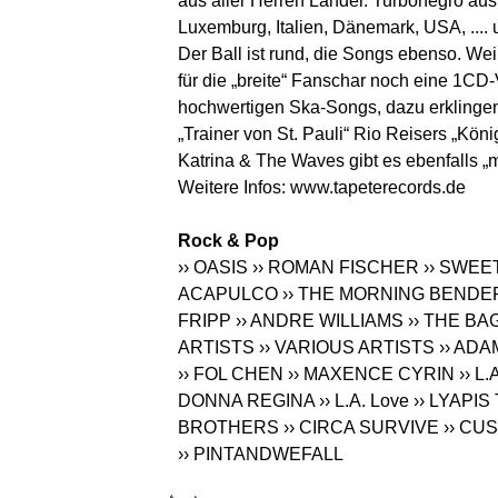
aus aller Herren Länder. Turbonegro au
Luxemburg, Italien, Dänemark, USA, .... 
Der Ball ist rund, die Songs ebenso. Weil
für die „breite“ Fanschar noch eine 1CD-
hochwertigen Ska-Songs, dazu erklingen
„Trainer von St. Pauli“ Rio Reisers „Kön
Katrina & The Waves gibt es ebenfalls „m
Weitere Infos:
www.tapeterecords.de
Rock & Pop
›› OASIS
›› ROMAN FISCHER
›› SWEE
ACAPULCO
›› THE MORNING BENDE
FRIPP
›› ANDRE WILLIAMS
›› THE B
ARTISTS
›› VARIOUS ARTISTS
›› AD
›› FOL CHEN
›› MAXENCE CYRIN
›› L
DONNA REGINA
›› L.A. Love
›› LYAPI
BROTHERS
›› CIRCA SURVIVE
›› CU
›› PINTANDWEFALL