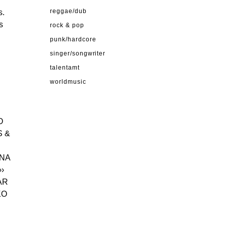
s.
reggae/dub
s
rock & pop
punk/hardcore
singer/songwriter
talentamt
worldmusic
O
S &
ANA
››
AR
KO