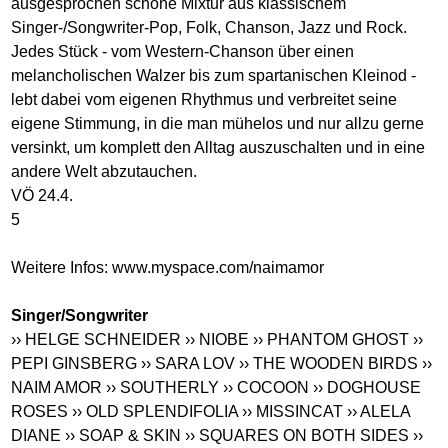
ausgesprochen schöne Mixtur aus klassischem
Singer-/Songwriter-Pop, Folk, Chanson, Jazz und Rock.
Jedes Stück - vom Western-Chanson über einen
melancholischen Walzer bis zum spartanischen Kleinod -
lebt dabei vom eigenen Rhythmus und verbreitet seine
eigene Stimmung, in die man mühelos und nur allzu gerne
versinkt, um komplett den Alltag auszuschalten und in eine
andere Welt abzutauchen.
VÖ 24.4.
5
Weitere Infos:
www.myspace.com/naimamor
Singer/Songwriter
›› HELGE SCHNEIDER
›› NIOBE
›› PHANTOM GHOST
››
PEPI GINSBERG
›› SARA LOV
›› THE WOODEN BIRDS
››
NAIM AMOR
›› SOUTHERLY
›› COCOON
›› DOGHOUSE
ROSES
›› OLD SPLENDIFOLIA
›› MISSINCAT
›› ALELA
DIANE
›› SOAP & SKIN
›› SQUARES ON BOTH SIDES
››