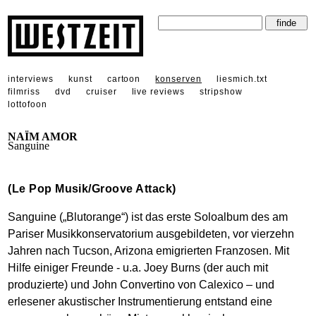
interviews
kunst
cartoon
konserven
liesmich.txt
filmriss
dvd
cruiser
live reviews
stripshow
lottofoon
NAÏM AMOR
Sanguine
(Le Pop Musik/Groove Attack)
Sanguine („Blutorange“) ist das erste Soloalbum des am
Pariser Musikkonservatorium ausgebildeten, vor vierzehn
Jahren nach Tucson, Arizona emigrierten Franzosen. Mit
Hilfe einiger Freunde - u.a. Joey Burns (der auch mit
produzierte) und John Convertino von Calexico – und
erlesener akustischer Instrumentierung entstand eine