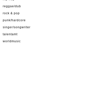
reggae/dub
rock & pop
punk/hardcore
singer/songwriter
talentamt
worldmusic