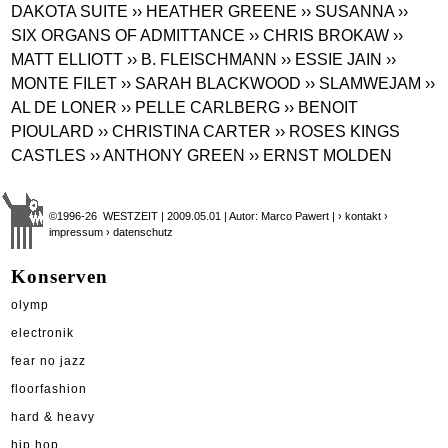
DAKOTA SUITE
›› HEATHER GREENE
›› SUSANNA
››
SIX ORGANS OF ADMITTANCE
›› CHRIS BROKAW
››
MATT ELLIOTT
›› B. FLEISCHMANN
›› ESSIE JAIN
››
MONTE FILET
›› SARAH BLACKWOOD
›› SLAMWEJAM
››
AL DE LONER
›› PELLE CARLBERG
›› BENOIT
PIOULARD
›› CHRISTINA CARTER
›› ROSES KINGS
CASTLES
›› ANTHONY GREEN
›› ERNST MOLDEN
©1996-26 WESTZEIT | 2009.05.01 | Autor: Marco Pawert |
› kontakt
›
impressum
› datenschutz
Konserven
olymp
electronik
fear no jazz
floorfashion
hard & heavy
hip hop