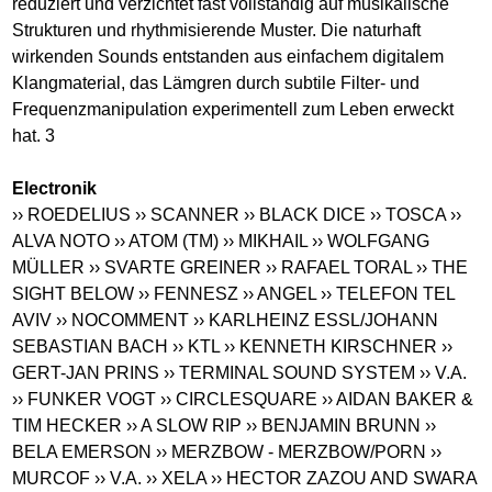
reduziert und verzichtet fast vollständig auf musikalische
Strukturen und rhythmisierende Muster. Die naturhaft
wirkenden Sounds entstanden aus einfachem digitalem
Klangmaterial, das Lämgren durch subtile Filter- und
Frequenzmanipulation experimentell zum Leben erweckt
hat. 3
Electronik
›› ROEDELIUS
›› SCANNER
›› BLACK DICE
›› TOSCA
››
ALVA NOTO
›› ATOM (TM)
›› MIKHAIL
›› WOLFGANG
MÜLLER
›› SVARTE GREINER
›› RAFAEL TORAL
›› THE
SIGHT BELOW
›› FENNESZ
›› ANGEL
›› TELEFON TEL
AVIV
›› NOCOMMENT
›› KARLHEINZ ESSL/JOHANN
SEBASTIAN BACH
›› KTL
›› KENNETH KIRSCHNER
››
GERT-JAN PRINS
›› TERMINAL SOUND SYSTEM
›› V.A.
›› FUNKER VOGT
›› CIRCLESQUARE
›› AIDAN BAKER &
TIM HECKER
›› A SLOW RIP
›› BENJAMIN BRUNN
››
BELA EMERSON
›› MERZBOW - MERZBOW/PORN
››
MURCOF
›› V.A.
›› XELA
›› HECTOR ZAZOU AND SWARA