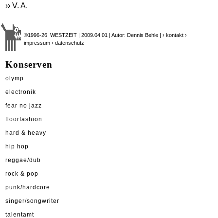
›› V. A.
©1996-26 WESTZEIT | 2009.04.01 | Autor: Dennis Behle |
› kontakt
›
impressum
› datenschutz
Konserven
olymp
electronik
fear no jazz
floorfashion
hard & heavy
hip hop
reggae/dub
rock & pop
punk/hardcore
singer/songwriter
talentamt