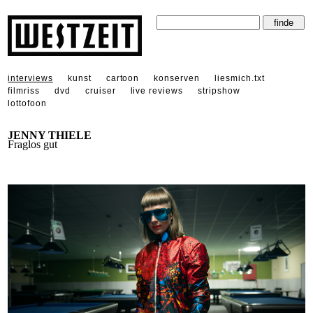
interviews
kunst
cartoon
konserven
liesmich.txt
filmriss
dvd
cruiser
live reviews
stripshow
lottofoon
JENNY THIELE
Fraglos gut