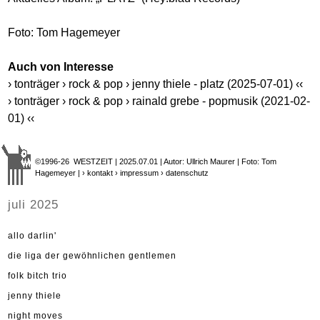
Foto: Tom Hagemeyer
Auch von Interesse
› tonträger › rock & pop › jenny thiele - platz (2025-07-01) ‹‹
› tonträger › rock & pop › rainald grebe - popmusik (2021-02-
01) ‹‹
©1996-26 WESTZEIT | 2025.07.01 | Autor: Ullrich Maurer | Foto: Tom
Hagemeyer |
› kontakt
› impressum
› datenschutz
juli 2025
allo darlin'
die liga der gewöhnlichen gentlemen
folk bitch trio
jenny thiele
night moves