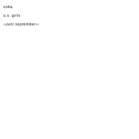
oska
u.s. girls
‹‹juni
september››