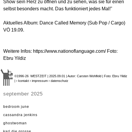
Show sein Herz zu öffnen und zu sehen, was sie für einen
selbst besonders macht. Das funktioniert jedes Mal!"
Aktuelles Album: Dance Called Memory (Sub Pop / Cargo)
VÖ 19.09.
Weitere Infos:
https://www.nationoflanguage.com
/ Foto:
Ebru Yildiz
©1996-26 WESTZEIT | 2025.09.01 | Autor: Carsten Wohlfeld | Foto: Ebru Yildiz
|
› kontakt
› impressum
› datenschutz
september 2025
bedroom june
cassandra jenkins
ghostwoman
karl die grosse