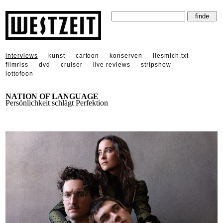
interviews
kunst
cartoon
konserven
liesmich.txt
filmriss
dvd
cruiser
live reviews
stripshow
lottofoon
NATION OF LANGUAGE
Persönlichkeit schlägt Perfektion