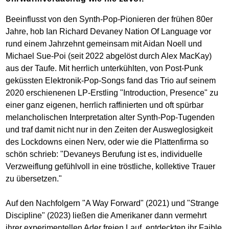
Beeinflusst von den Synth-Pop-Pionieren der frühen 80er
Jahre, hob Ian Richard Devaney Nation Of Language vor
rund einem Jahrzehnt gemeinsam mit Aidan Noell und
Michael Sue-Poi (seit 2022 abgelöst durch Alex MacKay)
aus der Taufe. Mit herrlich unterkühlten, von Post-Punk
geküssten Elektronik-Pop-Songs fand das Trio auf seinem
2020 erschienenen LP-Erstling "Introduction, Presence" zu
einer ganz eigenen, herrlich raffinierten und oft spürbar
melancholischen Interpretation alter Synth-Pop-Tugenden
und traf damit nicht nur in den Zeiten der Ausweglosigkeit
des Lockdowns einen Nerv, oder wie die Plattenfirma so
schön schrieb: "Devaneys Berufung ist es, individuelle
Verzweiflung gefühlvoll in eine tröstliche, kollektive Trauer
zu übersetzen."
Auf den Nachfolgern "A Way Forward" (2021) und "Strange
Discipline" (2023) ließen die Amerikaner dann vermehrt
ihrer experimentellen Ader freien Lauf, entdeckten ihr Faible