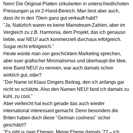
Nein! Die Original-Platten zirkulierten in unterschiedlichsten
Pressungen ja im 2-Hand-Bereich. Man liest aber auch,
dass ihr in den 70ern ganz gut verkauft habt?
"Ja. Natürlich waren es keine Mainstream-Zahlen, aber im
Vergleich zu z.B. Harmonia, dem Projekt, das ich genauso
liebte, war NEU! auch kommerziell durchaus erfolgreich.
Sogar recht erfolgreich."
Heute würde man von geschicktem Marketing sprechen,
aber euer grafischer Minimalismus und überhaupt die Idee,
eine Band NEU! zu nennen, war auch damals schon
wirklich gut, oder?
"Der Name ist Klaus Dingers Beitrag, den ich anfangs gar
nicht so schätzte. Also den Namen NEU! fand ich damals zu
kühl, zu cool."
Aber vielleicht hat euch gerade das auch wieder
international interessant gemacht. Denn besonders die
Briten haben doch diese "German coolness" sicher
geschätzt?
"Es gibt ja zwei Ebenen. Meine Ebene damals '72 – ich