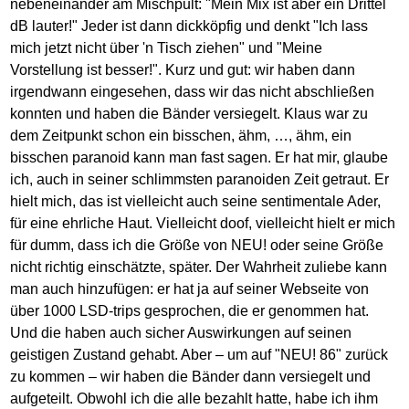
nebeneinander am Mischpult: "Mein Mix ist aber ein Drittel
dB lauter!" Jeder ist dann dickköpfig und denkt "Ich lass
mich jetzt nicht über 'n Tisch ziehen" und "Meine
Vorstellung ist besser!". Kurz und gut: wir haben dann
irgendwann eingesehen, dass wir das nicht abschließen
konnten und haben die Bänder versiegelt. Klaus war zu
dem Zeitpunkt schon ein bisschen, ähm, …, ähm, ein
bisschen paranoid kann man fast sagen. Er hat mir, glaube
ich, auch in seiner schlimmsten paranoiden Zeit getraut. Er
hielt mich, das ist vielleicht auch seine sentimentale Ader,
für eine ehrliche Haut. Vielleicht doof, vielleicht hielt er mich
für dumm, dass ich die Größe von NEU! oder seine Größe
nicht richtig einschätzte, später. Der Wahrheit zuliebe kann
man auch hinzufügen: er hat ja auf seiner Webseite von
über 1000 LSD-trips gesprochen, die er genommen hat.
Und die haben auch sicher Auswirkungen auf seinen
geistigen Zustand gehabt. Aber – um auf "NEU! 86" zurück
zu kommen – wir haben die Bänder dann versiegelt und
aufgeteilt. Obwohl ich die alle bezahlt hatte, habe ich ihm