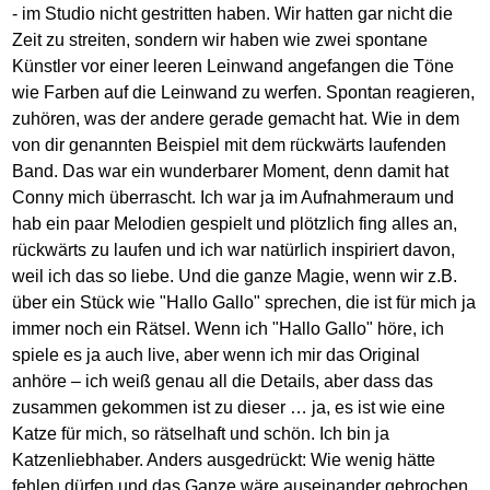
- im Studio nicht gestritten haben. Wir hatten gar nicht die
Zeit zu streiten, sondern wir haben wie zwei spontane
Künstler vor einer leeren Leinwand angefangen die Töne
wie Farben auf die Leinwand zu werfen. Spontan reagieren,
zuhören, was der andere gerade gemacht hat. Wie in dem
von dir genannten Beispiel mit dem rückwärts laufenden
Band. Das war ein wunderbarer Moment, denn damit hat
Conny mich überrascht. Ich war ja im Aufnahmeraum und
hab ein paar Melodien gespielt und plötzlich fing alles an,
rückwärts zu laufen und ich war natürlich inspiriert davon,
weil ich das so liebe. Und die ganze Magie, wenn wir z.B.
über ein Stück wie "Hallo Gallo" sprechen, die ist für mich ja
immer noch ein Rätsel. Wenn ich "Hallo Gallo" höre, ich
spiele es ja auch live, aber wenn ich mir das Original
anhöre – ich weiß genau all die Details, aber dass das
zusammen gekommen ist zu dieser … ja, es ist wie eine
Katze für mich, so rätselhaft und schön. Ich bin ja
Katzenliebhaber. Anders ausgedrückt: Wie wenig hätte
fehlen dürfen und das Ganze wäre auseinander gebrochen.