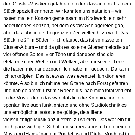
den Cluster-Musikern gefahren bin der, dass ich mich an ein
Stück speziell erinnerte. Wir kannten uns natürlich – wir
hatten mal ein Konzert gemeinsam mit Kraftwerk, ein sehr
bedeutendes Konzert, bei dem es fast Schlägereien gab,
aber das führt in der begrenzten Zeit vielleicht zu weit. Das
Stück hieß "Im Süden" - ich glaube, das ist vom zweiten
Cluster-Album – und da gibt es so eine Gitarrenmelodie auf
vier offenen Saiten, vier Töne und daneben sind die
elektronischen Wellen und Wolken, aber diese vier Töne,
die haben mich angezogen. Ich habe mir gedacht: Da kann
ich anknüpfen. Das ist etwas, was eventuell funktionieren
könnte. Also bin ich mit meiner Gitarre nach Forst gefahren
und hab gejammt. Erst mit Roedelius, hab mich total verliebt
in die Musik, denn das war plötzlich die Kombination, die
spontan live auch funktionierte und ohne Studiotechnik es
uns ermöglichte, sofort eine gültige, detaillierte,
vielschichtige Musik abzuliefern, zu spielen. Das war ein für
mich ganz wichtiger Schritt, diese drei Jahre mit den beiden
Musikern [Hans-Joachim Roedelius und Dieter Moebius] in