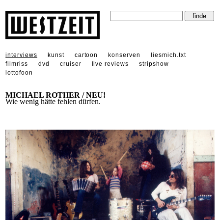
interviews
kunst
cartoon
konserven
liesmich.txt
filmriss
dvd
cruiser
live reviews
stripshow
lottofoon
MICHAEL ROTHER / NEU!
Wie wenig hätte fehlen dürfen.