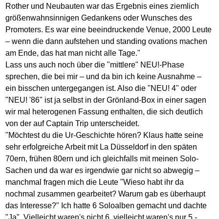
Rother und Neubauten war das Ergebnis eines ziemlich
größenwahnsinnigen Gedankens oder Wunsches des
Promoters. Es war eine beeindruckende Venue, 2000 Leute
– wenn die dann aufstehen und standing ovations machen
am Ende, das hat man nicht alle Tage."
Lass uns auch noch über die "mittlere" NEU!-Phase
sprechen, die bei mir – und da bin ich keine Ausnahme –
ein bisschen untergegangen ist. Also die "NEU! 4" oder
"NEU! '86" ist ja selbst in der Grönland-Box in einer sagen
wir mal heterogenen Fassung enthalten, die sich deutlich
von der auf Captain Trip unterscheidet.
"Möchtest du die Ur-Geschichte hören? Klaus hatte seine
sehr erfolgreiche Arbeit mit La Düsseldorf in den späten
70ern, frühen 80ern und ich gleichfalls mit meinen Solo-
Sachen und da war es irgendwie gar nicht so abwegig –
manchmal fragen mich die Leute "Wieso habt ihr da
nochmal zusammen gearbeitet? Warum gab es überhaupt
das Interesse?" Ich hatte 6 Soloalben gemacht und dachte
"Ja". Vielleicht waren's nicht 6, vielleicht waren's nur 5 -