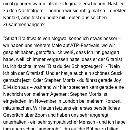
nicht geboren waren, als die Originale erschienen. Hast Du
zu den Nachfolgern – nennen wir sie ruhig mal so – direkten
Kontakt, arbeitest du heute mit Leuten aus solchen
Zusammenhängen?
"Stuart Braithwaite von Mogwai kenne ich etwas besser –
wir haben uns mehrere Male auf ATP-Festivals, wo wir
gespielt haben, getroffen. Ich weiß, dass ich ihn geärgert
habe, weil ich immer vergessen hatte, dass er der Gitarrist
ist. Ich dachte immer "Bist du der Schlagzeuger?" - "Nein
ich bin der Gitarrist!" Und er hat ja auch ein schönes Stück
gemacht jetzt. Oder Stephen Morris - du führst gerade Joy
Division aus – während wir hier sprechen kam gerade eine
Nachricht von meinem Agenten: Stephen Morris ist
eingeladen, im November in London bei meinem Konzert
mitzumachen. Wir hatten letztens ein erstes persönliches
Gespräch über Zoom und haben uns sehr angeregt
unterhalten - ein sehr sympathischer Mensch - und ich habe
ihm auch schon "angedroht", ihn auf die Bühne zu bitten,