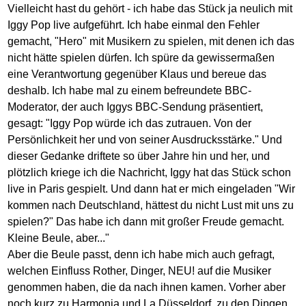
Vielleicht hast du gehört - ich habe das Stück ja neulich mit
Iggy Pop live aufgeführt. Ich habe einmal den Fehler
gemacht, "Hero" mit Musikern zu spielen, mit denen ich das
nicht hätte spielen dürfen. Ich spüre da gewissermaßen
eine Verantwortung gegenüber Klaus und bereue das
deshalb. Ich habe mal zu einem befreundete BBC-
Moderator, der auch Iggys BBC-Sendung präsentiert,
gesagt: "Iggy Pop würde ich das zutrauen. Von der
Persönlichkeit her und von seiner Ausdrucksstärke." Und
dieser Gedanke driftete so über Jahre hin und her, und
plötzlich kriege ich die Nachricht, Iggy hat das Stück schon
live in Paris gespielt. Und dann hat er mich eingeladen "Wir
kommen nach Deutschland, hättest du nicht Lust mit uns zu
spielen?" Das habe ich dann mit großer Freude gemacht.
Kleine Beule, aber..."
Aber die Beule passt, denn ich habe mich auch gefragt,
welchen Einfluss Rother, Dinger, NEU! auf die Musiker
genommen haben, die da nach ihnen kamen. Vorher aber
noch kurz zu Harmonia und La Düsseldorf, zu den Dingen,