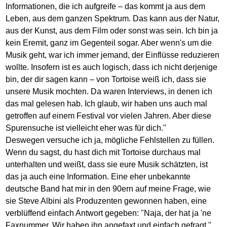
Informationen, die ich aufgreife – das kommt ja aus dem
Leben, aus dem ganzen Spektrum. Das kann aus der Natur,
aus der Kunst, aus dem Film oder sonst was sein. Ich bin ja
kein Eremit, ganz im Gegenteil sogar. Aber wenn's um die
Musik geht, war ich immer jemand, der Einflüsse reduzieren
wollte. Insofern ist es auch logisch, dass ich nicht derjenige
bin, der dir sagen kann – von Tortoise weiß ich, dass sie
unsere Musik mochten. Da waren Interviews, in denen ich
das mal gelesen hab. Ich glaub, wir haben uns auch mal
getroffen auf einem Festival vor vielen Jahren. Aber diese
Spurensuche ist vielleicht eher was für dich."
Deswegen versuche ich ja, mögliche Fehlstellen zu füllen.
Wenn du sagst, du hast dich mit Tortoise durchaus mal
unterhalten und weißt, dass sie eure Musik schätzten, ist
das ja auch eine Information. Eine eher unbekannte
deutsche Band hat mir in den 90ern auf meine Frage, wie
sie Steve Albini als Produzenten gewonnen haben, eine
verblüffend einfach Antwort gegeben: "Naja, der hat ja 'ne
Faxnummer. Wir haben ihn angefaxt und einfach gefragt."