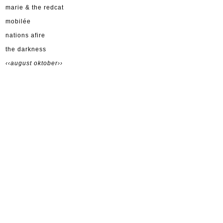
marie & the redcat
mobilée
nations afire
the darkness
‹‹august
oktober››