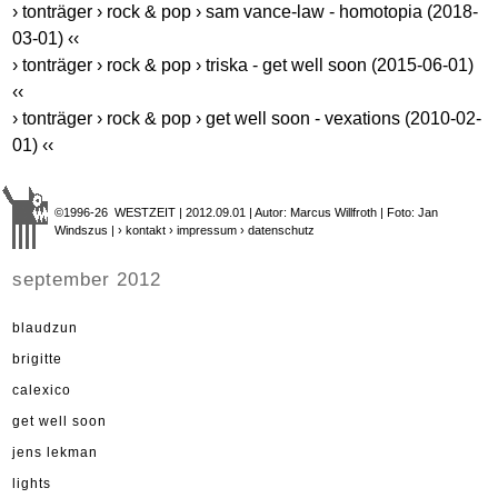
› tonträger › rock & pop › sam vance-law - homotopia (2018-
03-01) ‹‹
› tonträger › rock & pop › triska - get well soon (2015-06-01)
‹‹
› tonträger › rock & pop › get well soon - vexations (2010-02-
01) ‹‹
©1996-26 WESTZEIT | 2012.09.01 | Autor: Marcus Willfroth | Foto: Jan
Windszus |
› kontakt
› impressum
› datenschutz
september 2012
blaudzun
brigitte
calexico
get well soon
jens lekman
lights