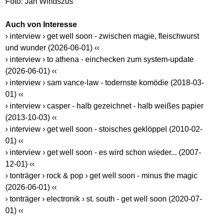
Foto: Jan Windszus
Auch von Interesse
› interview › get well soon - zwischen magie, fleischwurst
und wunder (2026-06-01) ‹‹
› interview › to athena - einchecken zum system-update
(2026-06-01) ‹‹
› interview › sam vance-law - todernste komödie (2018-03-
01) ‹‹
› interview › casper - halb gezeichnet - halb weißes papier
(2013-10-03) ‹‹
› interview › get well soon - stoisches geklöppel (2010-02-
01) ‹‹
› interview › get well soon - es wird schon wieder... (2007-
12-01) ‹‹
› tonträger › rock & pop › get well soon - minus the magic
(2026-06-01) ‹‹
› tonträger › electronik › st. south - get well soon (2020-07-
01) ‹‹