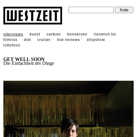
interviews
kunst
cartoon
konserven
liesmich.txt
filmriss
dvd
cruiser
live reviews
stripshow
lottofoon
GET WELL SOON
Die Einfachheit der Dinge