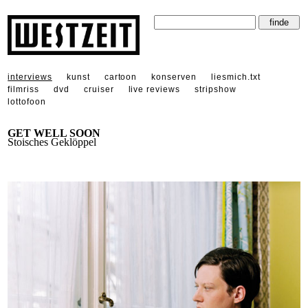
interviews
kunst
cartoon
konserven
liesmich.txt
filmriss
dvd
cruiser
live reviews
stripshow
lottofoon
GET WELL SOON
Stoisches Geklöppel