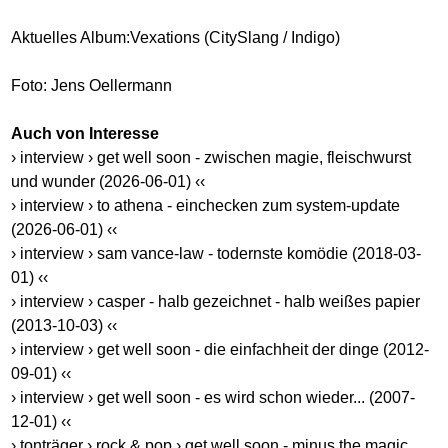
Aktuelles Album:Vexations (CitySlang / Indigo)
Foto: Jens Oellermann
Auch von Interesse
› interview › get well soon - zwischen magie, fleischwurst
und wunder (2026-06-01) ‹‹
› interview › to athena - einchecken zum system-update
(2026-06-01) ‹‹
› interview › sam vance-law - todernste komödie (2018-03-
01) ‹‹
› interview › casper - halb gezeichnet - halb weißes papier
(2013-10-03) ‹‹
› interview › get well soon - die einfachheit der dinge (2012-
09-01) ‹‹
› interview › get well soon - es wird schon wieder... (2007-
12-01) ‹‹
› tonträger › rock & pop › get well soon - minus the magic