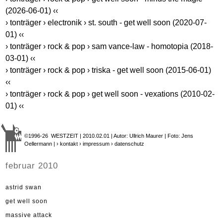
(2026-06-01) ‹‹
› tonträger › electronik › st. south - get well soon (2020-07-
01) ‹‹
› tonträger › rock & pop › sam vance-law - homotopia (2018-
03-01) ‹‹
› tonträger › rock & pop › triska - get well soon (2015-06-01)
‹‹
› tonträger › rock & pop › get well soon - vexations (2010-02-
01) ‹‹
©1996-26 WESTZEIT | 2010.02.01 | Autor: Ullrich Maurer | Foto: Jens
Oellermann |
› kontakt
› impressum
› datenschutz
februar 2010
astrid swan
get well soon
massive attack