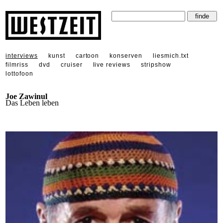
interviews
kunst
cartoon
konserven
liesmich.txt
filmriss
dvd
cruiser
live reviews
stripshow
lottofoon
Joe Zawinul
Das Leben leben