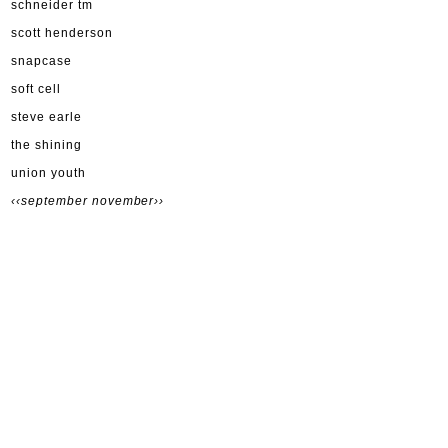
schneider tm
scott henderson
snapcase
soft cell
steve earle
the shining
union youth
‹‹september
november››