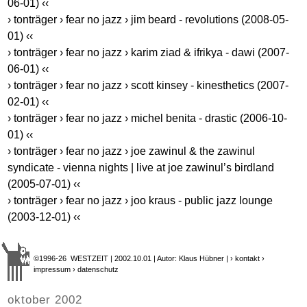
06-01) ‹‹
› tonträger › fear no jazz › jim beard - revolutions (2008-05-
01) ‹‹
› tonträger › fear no jazz › karim ziad & ifrikya - dawi (2007-
06-01) ‹‹
› tonträger › fear no jazz › scott kinsey - kinesthetics (2007-
02-01) ‹‹
› tonträger › fear no jazz › michel benita - drastic (2006-10-
01) ‹‹
› tonträger › fear no jazz › joe zawinul & the zawinul
syndicate - vienna nights | live at joe zawinul’s birdland
(2005-07-01) ‹‹
› tonträger › fear no jazz › joo kraus - public jazz lounge
(2003-12-01) ‹‹
©1996-26 WESTZEIT | 2002.10.01 | Autor: Klaus Hübner |
› kontakt
›
impressum
› datenschutz
oktober 2002