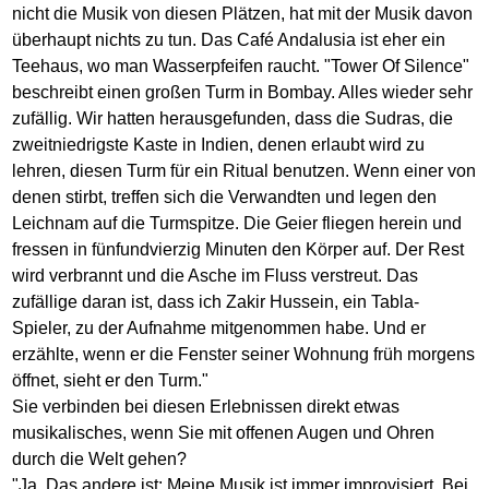
nicht die Musik von diesen Plätzen, hat mit der Musik davon
überhaupt nichts zu tun. Das Café Andalusia ist eher ein
Teehaus, wo man Wasserpfeifen raucht. "Tower Of Silence"
beschreibt einen großen Turm in Bombay. Alles wieder sehr
zufällig. Wir hatten herausgefunden, dass die Sudras, die
zweitniedrigste Kaste in Indien, denen erlaubt wird zu
lehren, diesen Turm für ein Ritual benutzen. Wenn einer von
denen stirbt, treffen sich die Verwandten und legen den
Leichnam auf die Turmspitze. Die Geier fliegen herein und
fressen in fünfundvierzig Minuten den Körper auf. Der Rest
wird verbrannt und die Asche im Fluss verstreut. Das
zufällige daran ist, dass ich Zakir Hussein, ein Tabla-
Spieler, zu der Aufnahme mitgenommen habe. Und er
erzählte, wenn er die Fenster seiner Wohnung früh morgens
öffnet, sieht er den Turm."
Sie verbinden bei diesen Erlebnissen direkt etwas
musikalisches, wenn Sie mit offenen Augen und Ohren
durch die Welt gehen?
"Ja. Das andere ist: Meine Musik ist immer improvisiert. Bei