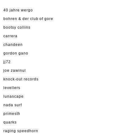
40 jahre wergo
bohren & der club of gore
bootsy collins
carrera
chandeen
gordon gano
jj72
joe zawinul
knock-out records
levellers
lunascape
nada surf
primesth
quarks
raging speedhorn