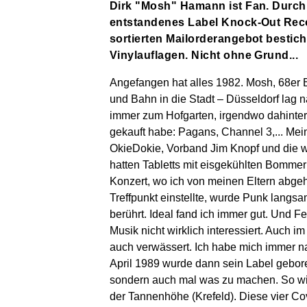
Dirk "Mosh" Hamann ist Fan. Durch
entstandenes Label Knock-Out Reco
sortierten Mailorderangebot bestic
Vinylauflagen. Nicht ohne Grund...
Angefangen hat alles 1982. Mosh, 68er 
und Bahn in die Stadt – Düsseldorf lag 
immer zum Hofgarten, irgendwo dahinter
gekauft habe: Pagans, Channel 3,... Mei
OkieDokie, Vorband Jim Knopf und die w
hatten Tabletts mit eisgekühlten Bomme
Konzert, wo ich von meinen Eltern abgeh
Treffpunkt einstellte, wurde Punk langs
berührt. Ideal fand ich immer gut. Und 
Musik nicht wirklich interessiert. Auch i
auch verwässert. Ich habe mich immer na
April 1989 wurde dann sein Label gebore
sondern auch mal was zu machen. So wie z
der Tannenhöhe (Krefeld). Diese vier C