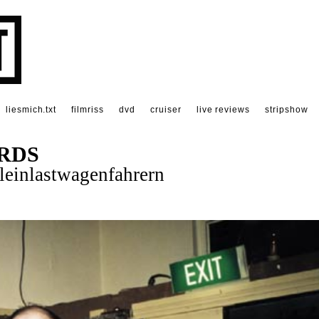
liesmich.txt
filmriss
dvd
cruiser
live reviews
stripshow
RDS
leinlastwagenfahrern