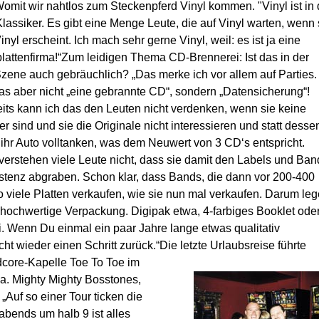
mit wir nahtlos zum Steckenpferd Vinyl kommen. "Vinyl ist in 
Klassiker. Es gibt eine Menge Leute, die auf Vinyl warten, wenn 
yl erscheint. Ich mach sehr gerne Vinyl, weil: es ist ja eine
lattenfirma!“
Zum leidigen Thema CD-Brennerei: Ist das in der
zene auch gebräuchlich? „Das merke ich vor allem auf Parties.
as aber nicht „eine gebrannte CD“, sondern „Datensicherung“!
eits kann ich das den Leuten nicht verdenken, wenn sie keine
 sind und sie die Originale nicht interessieren und statt desse
ihr Auto volltanken, was dem Neuwert von 3 CD‘s entspricht.
verstehen viele Leute nicht, dass sie damit den Labels und Ban
istenz abgraben. Schon klar, dass Bands, die dann vor 200-400
o viele Platten verkaufen, wie sie nun mal verkaufen. Darum le
 hochwertige Verpackung. Digipak etwa, 4-farbiges Booklet ode
i. Wenn Du einmal ein paar Jahre lange etwas qualitativ
ht wieder einen Schritt zurück.“
Die letzte Urlaubsreise führte
dcore-Kapelle Toe To Toe im
.a. Mighty Mighty Bosstones,
„Auf so einer Tour ticken die
abends um halb 9 ist alles