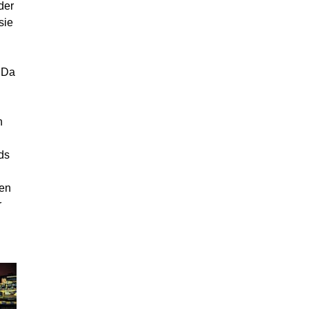
der
sie
 Da
n
ds
gen
r