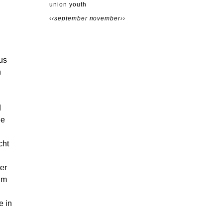
union youth
‹‹september
november››
us
n
d
ge
cht
er
Im
e in