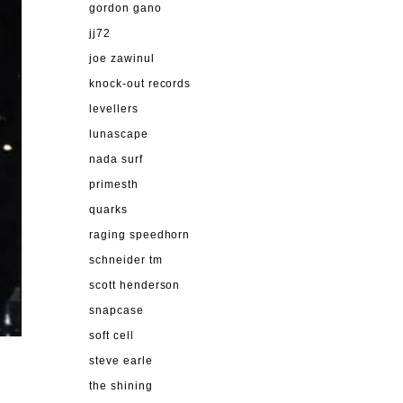
gordon gano
jj72
joe zawinul
knock-out records
levellers
lunascape
nada surf
primesth
quarks
raging speedhorn
schneider tm
scott henderson
snapcase
soft cell
steve earle
the shining