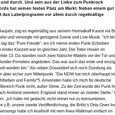
 und durch. Und sein aus der Liebe zum Punkrock
rds hat seinen festen Platz am Markt. Neben einem gut
ht das Labelprogramm vor allem durch regelmäßige
Baujahr, zog es regelmäßig aus seinem Heimatkaff Kaarst via B
nahe und versorgte mit genügend Szene und Live-Musik. "Ich bi
 lag das "Pure Freude", wo ich meine ersten Punk-Scheiben
n erstes Konzert war im gleichen Jahr, Die Toten Hosen im
ilde 13. Da standen noch zwei hübsche Mädels vor der Tür un
rlunder-Pinnekes angeboten. Das war auch das erste und einzi
olt worden bin." Als neben Düsseldorf sich noch Duisburg als
am aber sicher zum Mittelpunkt. "Die NDW hat mich überhaupt ni
Fehlfarben und Family*5. Ansonsten habe ich mich für deutsche
m Bereich Punk nicht, außer Slime. Zu der Zeit wurde der Punk hi
ch Amiland orientiert. England stand immer an zweiter Stelle." 
n. „Ich habe mir gedacht, nicht immer nur zu konsumieren,
.B. unsere zweite Veröffentlichung, die Brillo‘s Only Ones liv
oversongs habe ich knallvoll mit nem Aiwa-Walkman einfach im