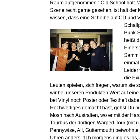
Raum aufgenommen.“ Old School halt. Wo
Szene recht gerne gesehen, ist halt der 
wissen, dass eine Scheibe auf CD und Vin
Schallp
Punk-S
heißt d
Einers
Sammler
einmal 
Leider 
die Ex
Leuten spielen, sich fragen, warum sie s
wir bei unseren Produkten Wert auf eine
bei Vinyl noch Poster oder Textheft dabe
Hochwertiges gemacht hast, gehst Du nic
Mosh nach Australien, wo er mit der Har
Tourbus der dortigen Warped-Tour (mit u
Pennywise, All, Guttermouth) beiwohnte. 
Uhren anders. 11h morgens ging es los, 