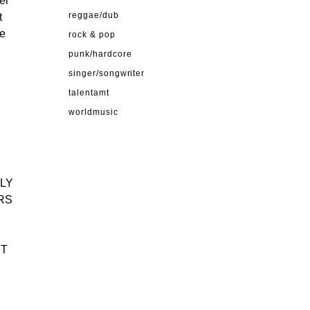
er
t
reggae/dub
ne
rock & pop
punk/hardcore
singer/songwriter
talentamt
worldmusic
TLY
RS
NT