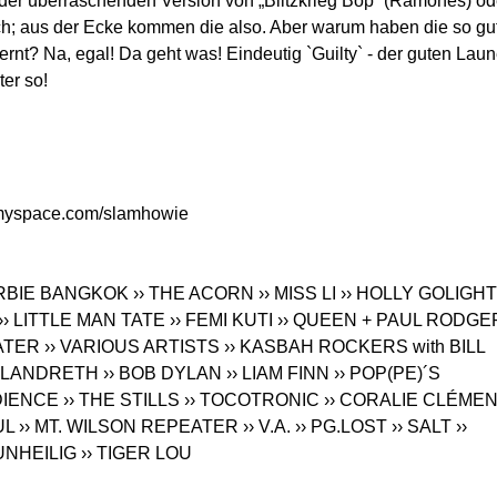
 der überraschenden Version von „Blitzkrieg Bop“ (Ramones) od
auch; aus der Ecke kommen die also. Aber warum haben die so gu
rnt? Na, egal! Da geht was! Eindeutig `Guilty` - der guten Lau
er so!
yspace.com/slamhowie
ARBIE BANGKOK
›› THE ACORN
›› MISS LI
›› HOLLY GOLIGH
›› LITTLE MAN TATE
›› FEMI KUTI
›› QUEEN + PAUL RODGE
RATER
›› VARIOUS ARTISTS
›› KASBAH ROCKERS with BILL
Y LANDRETH
›› BOB DYLAN
›› LIAM FINN
›› POP(PE)´S
DIENCE
›› THE STILLS
›› TOCOTRONIC
›› CORALIE CLÉME
UL
›› MT. WILSON REPEATER
›› V.A.
›› PG.LOST
›› SALT
››
 UNHEILIG
›› TIGER LOU