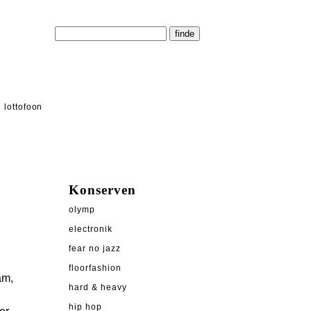
lottofoon
Konserven
olymp
electronik
fear no jazz
floorfashion
am,
hard & heavy
hip hop