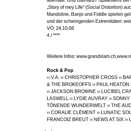
allemale. Und Bas-tard? Spätestens bei
„Story of mey Life“ (Social Distortion) 
Mandoline, Banjo und Fiddle spielen gele
und der schwingenden Extremitäten: weit
VÖ: 24.10.08
4 / ****
Weitere Infos:
www.grandslam.ch
,
www.m
Rock & Pop
›› V.A.
›› CHRISTOPHER CROSS
›› B
& THE BROKEOFFS
›› PAUL HEATON
›› JACKSON BROWNE
›› LUCIBEL C
LASWELL
›› LYDIE AUVRAY
›› SONN
TÖNENDE WUNDERWELT
›› THE AU
›› CORALIE CLÉMENT
›› LUNATIC SO
FRANCOIZ BREUT
›› NEWS AT SIX
››