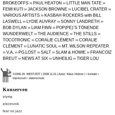
BROKEOFFS
›› PAUL HEATON
›› LITTLE MAN TATE
››
FEMI KUTI
›› JACKSON BROWNE
›› LUCIBEL CRATER
››
VARIOUS ARTISTS
›› KASBAH ROCKERS with BILL
LASWELL
›› LYDIE AUVRAY
›› SONNY LANDRETH
››
BOB DYLAN
›› LIAM FINN
›› POP(PE)´S TÖNENDE
WUNDERWELT
›› THE AUDIENCE
›› THE STILLS
››
TOCOTRONIC
›› CORALIE CLÉMENT
›› CORALIE
CLÉMENT
›› LUNATIC SOUL
›› MT. WILSON REPEATER
›› V.A.
›› PG.LOST
›› SALT
›› SLAM & HOWIE
›› FRANCOIZ
BREUT
›› NEWS AT SIX
›› UNHEILIG
›› TIGER LOU
©1996-26 WESTZEIT | 2008.11.01 | Autor: Klaus Hübner |
› kontakt
›
impressum
› datenschutz
Konserven
olymp
electronik
fear no jazz