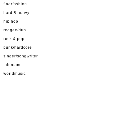
floorfashion
hard & heavy
hip hop
reggae/dub
rock & pop
punk/hardcore
singer/songwriter
talentamt
worldmusic