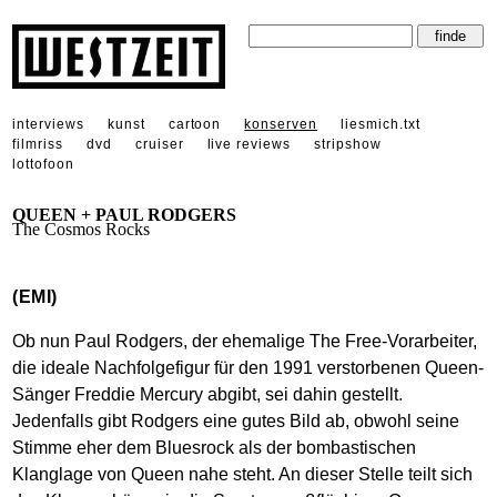
interviews
kunst
cartoon
konserven
liesmich.txt
filmriss
dvd
cruiser
live reviews
stripshow
lottofoon
QUEEN + PAUL RODGERS
The Cosmos Rocks
(EMI)
Ob nun Paul Rodgers, der ehemalige The Free-Vorarbeiter,
die ideale Nachfolgefigur für den 1991 verstorbenen Queen-
Sänger Freddie Mercury abgibt, sei dahin gestellt.
Jedenfalls gibt Rodgers eine gutes Bild ab, obwohl seine
Stimme eher dem Bluesrock als der bombastischen
Klanglage von Queen nahe steht. An dieser Stelle teilt sich