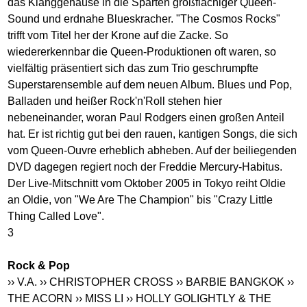
das Klanggehäuse in die Sparten großflächiger Queen-
Sound und erdnahe Blueskracher. "The Cosmos Rocks"
trifft vom Titel her der Krone auf die Zacke. So
wiedererkennbar die Queen-Produktionen oft waren, so
vielfältig präsentiert sich das zum Trio geschrumpfte
Superstarensemble auf dem neuen Album. Blues und Pop,
Balladen und heißer Rock'n'Roll stehen hier
nebeneinander, woran Paul Rodgers einen großen Anteil
hat. Er ist richtig gut bei den rauen, kantigen Songs, die sich
vom Queen-Ouvre erheblich abheben. Auf der beiliegenden
DVD dagegen regiert noch der Freddie Mercury-Habitus.
Der Live-Mitschnitt vom Oktober 2005 in Tokyo reiht Oldie
an Oldie, von "We Are The Champion" bis "Crazy Little
Thing Called Love".
3
Rock & Pop
›› V.A.
›› CHRISTOPHER CROSS
›› BARBIE BANGKOK
››
THE ACORN
›› MISS LI
›› HOLLY GOLIGHTLY & THE