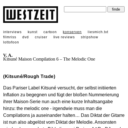
interviews
kunst
cartoon
konserven
liesmich.txt
filmriss
dvd
cruiser
live reviews
stripshow
lottofoon
V. A.
Kitsuné Maison Compilation 6 – The Melodic One
(Kitsuné/Rough Trade)
Das Pariser Label Kitsuné versucht, der selbst initiierten
Inflation zu begegnen und fügt der bloßen Nummerierung
ihrer Maison-Serie nun auch eine kurze Inhaltsangabe
hinzu: the melodic one - irgendwie muss man die
Compilations ja auseinander halten… Das Diktat der Gitarre
ist nun also abgelöst vom Diktat der Melodie. Ansonsten