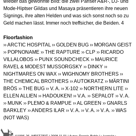
wieder das gewohnte Bild: die zwei Pariser A&R-, DJ- und
Mode-Hiptser Gildas und Masaya präsentieren ihre neuen
Signings, ihre alten Helden und was sich sonst noch so zu
Geld machen lässt. Immer noch treffsicher, die Beiden. 4
Floorfashion
›› ARCTIC HOSPITAL
›› GOLDEN BUG
›› MORGAN GEIST
›› POPNONAME
›› THE RAPTURE
›› CLP
›› RICARDO
VILLALOBOS
›› PUNX SOUNDCHECK
›› MAURICE
RAVEL & MODEST MUSSORGSKY
›› DINKY
››
NIGHTMARES ON WAX
›› WIGHNOMY BROTHERS
››
THE CHEMICAL BROTHERS
›› AUTOKRATZ
›› MÄRTINI
BRÖS
›› THE BUG
›› V. A.
›› X-102
›› NORTHERN LITE
››
ELLEN ALLIEN
›› HADOUKEN!
›› V.A.
›› SEPALOT
›› V. A.
›› MUNK
›› PLEMO & RAMPUE
›› AL GREEN
›› GNARLS
BARKLEY
›› ANDERS ILAR
›› V. A.
›› V. A.
›› V. A.
›› WAS
(NOT WAS)
©1996-26 WESTZEIT | 2008.11.01 | Autor: Dennis Behle |
› kontakt
›