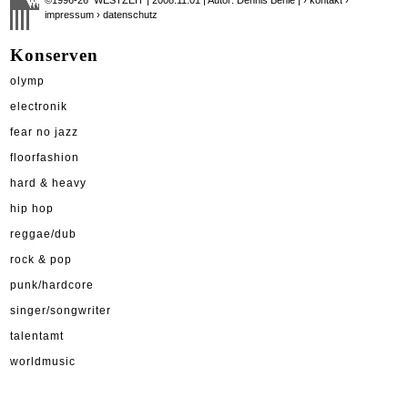
impressum
› datenschutz
Konserven
olymp
electronik
fear no jazz
floorfashion
hard & heavy
hip hop
reggae/dub
rock & pop
punk/hardcore
singer/songwriter
talentamt
worldmusic