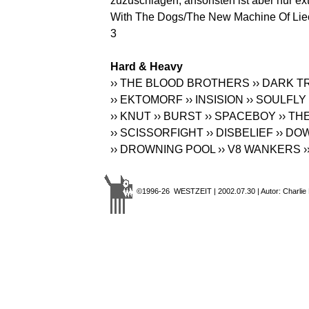
zuzuschlagen, ansonsten ist aber nur ex
With The Dogs/The New Machine Of Liecht
3
Hard & Heavy
›› THE BLOOD BROTHERS
›› DARK T
›› EKTOMORF
›› INSISION
›› SOULFLY
›› KNUT
›› BURST
›› SPACEBOY
›› T
›› SCISSORFIGHT
›› DISBELIEF
›› DO
›› DROWNING POOL
›› V8 WANKERS
›
©1996-26 WESTZEIT | 2002.07.30 | Autor: Charlie 