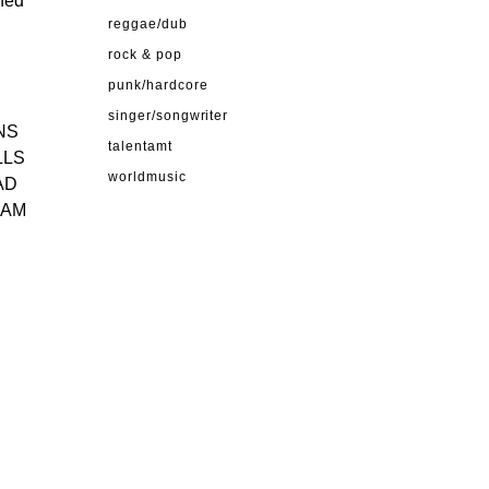
shed
reggae/dub
rock & pop
punk/hardcore
singer/songwriter
ANS
talentamt
LLS
worldmusic
AD
RAM