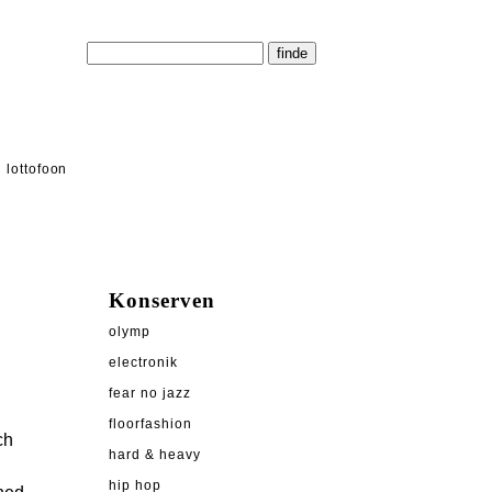
lottofoon
Konserven
olymp
electronik
fear no jazz
floorfashion
ch
hard & heavy
hip hop