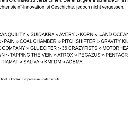
trem Ordinäres zu verzeichnen. Die einstige erfrischende „Fini
enstein“-Innovation ist Geschichte, jedoch nicht vergessen.
RANQUILITY
›› SUIDAKRA
›› AVERY
›› KORN
›› ...AND OCE
›› PAIN
›› COAL CHAMBER
›› PITCHSHIFTER
›› GRAVITY KI
HE COMPANY
›› GLUECIFER
›› 36 CRAZYFISTS
›› MOTÖRHE
WN
›› TAPPING THE VEIN
›› ATROX
›› PEGAZUS
›› PENTAG
› TIAMAT
›› SALIVA
›› KMFDM
›› ADEMA
Dinel |
› kontakt
› impressum
› datenschutz