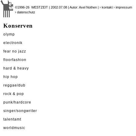
©1996-26 WESTZEIT | 2002.07.08 | Autor: Axel Nothen |
› kontakt
› impressum
› datenschutz
Konserven
olymp
electronik
fear no jazz
floorfashion
hard & heavy
hip hop
reggae/dub
rock & pop
punk/hardcore
singer/songwriter
talentamt
worldmusic