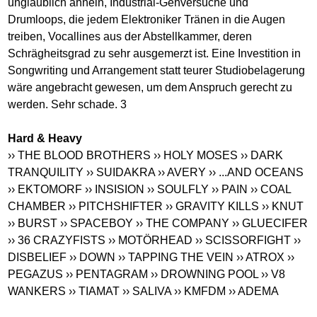
unglaublich ähneln, Industrial-Gehversuche und
Drumloops, die jedem Elektroniker Tränen in die Augen
treiben, Vocallines aus der Abstellkammer, deren
Schrägheitsgrad zu sehr ausgemerzt ist. Eine Investition in
Songwriting und Arrangement statt teurer Studiobelagerung
wäre angebracht gewesen, um dem Anspruch gerecht zu
werden. Sehr schade. 3
Hard & Heavy
›› THE BLOOD BROTHERS
›› HOLY MOSES
›› DARK
TRANQUILITY
›› SUIDAKRA
›› AVERY
›› ...AND OCEANS
›› EKTOMORF
›› INSISION
›› SOULFLY
›› PAIN
›› COAL
CHAMBER
›› PITCHSHIFTER
›› GRAVITY KILLS
›› KNUT
›› BURST
›› SPACEBOY
›› THE COMPANY
›› GLUECIFER
›› 36 CRAZYFISTS
›› MOTÖRHEAD
›› SCISSORFIGHT
››
DISBELIEF
›› DOWN
›› TAPPING THE VEIN
›› ATROX
››
PEGAZUS
›› PENTAGRAM
›› DROWNING POOL
›› V8
WANKERS
›› TIAMAT
›› SALIVA
›› KMFDM
›› ADEMA