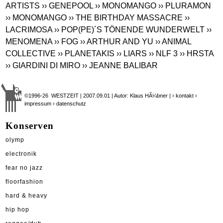
ARTISTS
›› GENEPOOL
›› MONOMANGO
›› PLURAMON
›› MONOMANGO
›› THE BIRTHDAY MASSACRE
››
LACRIMOSA
›› POP(PE)´S TÖNENDE WUNDERWELT
››
MENOMENA
›› FOG
›› ARTHUR AND YU
›› ANIMAL
COLLECTIVE
›› PLANETAKIS
›› LIARS
›› NLF 3
›› HRSTA
›› GIARDINI DI MIRO
›› JEANNE BALIBAR
©1996-26 WESTZEIT | 2007.09.01 | Autor: Klaus HÃ¼bner |
› kontakt
›
impressum
› datenschutz
Konserven
olymp
electronik
fear no jazz
floorfashion
hard & heavy
hip hop