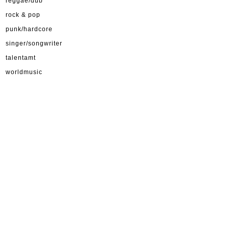
reggae/dub
rock & pop
punk/hardcore
singer/songwriter
talentamt
worldmusic