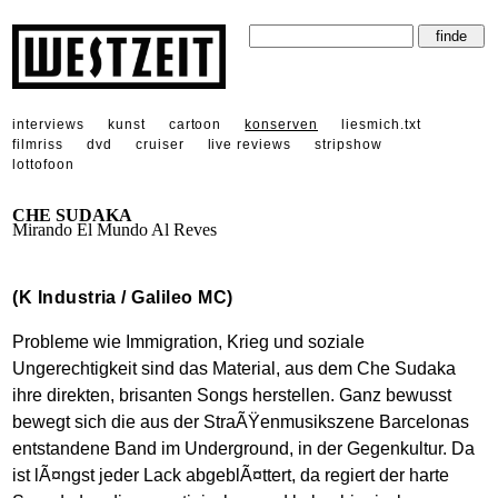
interviews
kunst
cartoon
konserven
liesmich.txt
filmriss
dvd
cruiser
live reviews
stripshow
lottofoon
CHE SUDAKA
Mirando El Mundo Al Reves
(K Industria / Galileo MC)
Probleme wie Immigration, Krieg und soziale
Ungerechtigkeit sind das Material, aus dem Che Sudaka
ihre direkten, brisanten Songs herstellen. Ganz bewusst
bewegt sich die aus der StraÃŸenmusikszene Barcelonas
entstandene Band im Underground, in der Gegenkultur. Da
ist lÃ¤ngst jeder Lack abgeblÃ¤ttert, da regiert der harte