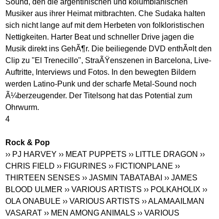
Sound, den die argentinischen und kolumbianischen
Musiker aus ihrer Heimat mitbrachten. Che Sudaka halten
sich nicht lange auf mit dem Herbeten von folkloristischen
Nettigkeiten. Harter Beat und schneller Drive jagen die
Musik direkt ins GehÃ¶r. Die beiliegende DVD enthÃ¤lt den
Clip zu "El Trenecillo", StraÃŸenszenen in Barcelona, Live-
Auftritte, Interviews und Fotos. In den bewegten Bildern
werden Latino-Punk und der scharfe Metal-Sound noch
Ã¼berzeugender. Der Titelsong hat das Potential zum
Ohrwurm.
4
Rock & Pop
›› PJ HARVEY
›› MEAT PUPPETS
›› LITTLE DRAGON
››
CHRIS FIELD
›› FIGURINES
›› FICTIONPLANE
››
THIRTEEN SENSES
›› JASMIN TABATABAI
›› JAMES
BLOOD ULMER
›› VARIOUS ARTISTS
›› POLKAHOLIX
››
OLA ONABULE
›› VARIOUS ARTISTS
›› ALAMAAILMAN
VASARAT
›› MEN AMONG ANIMALS
›› VARIOUS