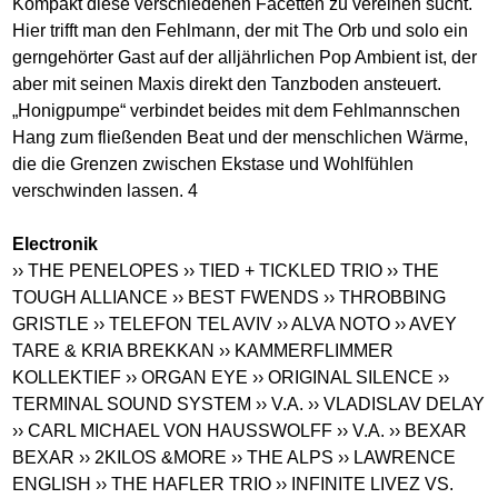
Kompakt diese verschiedenen Facetten zu vereinen sucht.
Hier trifft man den Fehlmann, der mit The Orb und solo ein
gerngehörter Gast auf der alljährlichen Pop Ambient ist, der
aber mit seinen Maxis direkt den Tanzboden ansteuert.
„Honigpumpe“ verbindet beides mit dem Fehlmannschen
Hang zum fließenden Beat und der menschlichen Wärme,
die die Grenzen zwischen Ekstase und Wohlfühlen
verschwinden lassen. 4
Electronik
›› THE PENELOPES
›› TIED + TICKLED TRIO
›› THE
TOUGH ALLIANCE
›› BEST FWENDS
›› THROBBING
GRISTLE
›› TELEFON TEL AVIV
›› ALVA NOTO
›› AVEY
TARE & KRIA BREKKAN
›› KAMMERFLIMMER
KOLLEKTIEF
›› ORGAN EYE
›› ORIGINAL SILENCE
››
TERMINAL SOUND SYSTEM
›› V.A.
›› VLADISLAV DELAY
›› CARL MICHAEL VON HAUSSWOLFF
›› V.A.
›› BEXAR
BEXAR
›› 2KILOS &MORE
›› THE ALPS
›› LAWRENCE
ENGLISH
›› THE HAFLER TRIO
›› INFINITE LIVEZ VS.