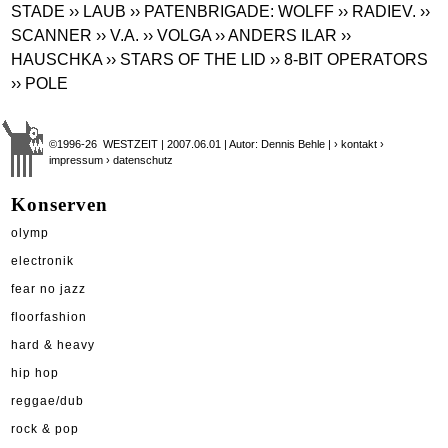
STADE
›› LAUB
›› PATENBRIGADE: WOLFF
›› RADIEV.
››
SCANNER
›› V.A.
›› VOLGA
›› ANDERS ILAR
››
HAUSCHKA
›› STARS OF THE LID
›› 8-BIT OPERATORS
›› POLE
©1996-26 WESTZEIT | 2007.06.01 | Autor: Dennis Behle |
› kontakt
›
impressum
› datenschutz
Konserven
olymp
electronik
fear no jazz
floorfashion
hard & heavy
hip hop
reggae/dub
rock & pop