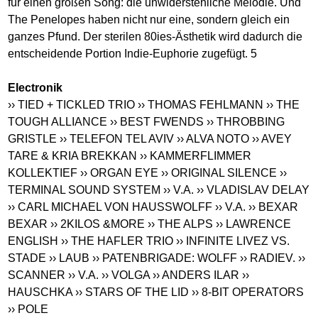
für einen großen Song: die unwiderstehliche Melodie. Und
The Penelopes haben nicht nur eine, sondern gleich ein
ganzes Pfund. Der sterilen 80ies-Ästhetik wird dadurch die
entscheidende Portion Indie-Euphorie zugefügt. 5
Electronik
›› TIED + TICKLED TRIO
›› THOMAS FEHLMANN
›› THE
TOUGH ALLIANCE
›› BEST FWENDS
›› THROBBING
GRISTLE
›› TELEFON TEL AVIV
›› ALVA NOTO
›› AVEY
TARE & KRIA BREKKAN
›› KAMMERFLIMMER
KOLLEKTIEF
›› ORGAN EYE
›› ORIGINAL SILENCE
››
TERMINAL SOUND SYSTEM
›› V.A.
›› VLADISLAV DELAY
›› CARL MICHAEL VON HAUSSWOLFF
›› V.A.
›› BEXAR
BEXAR
›› 2KILOS &MORE
›› THE ALPS
›› LAWRENCE
ENGLISH
›› THE HAFLER TRIO
›› INFINITE LIVEZ VS.
STADE
›› LAUB
›› PATENBRIGADE: WOLFF
›› RADIEV.
››
SCANNER
›› V.A.
›› VOLGA
›› ANDERS ILAR
››
HAUSCHKA
›› STARS OF THE LID
›› 8-BIT OPERATORS
›› POLE