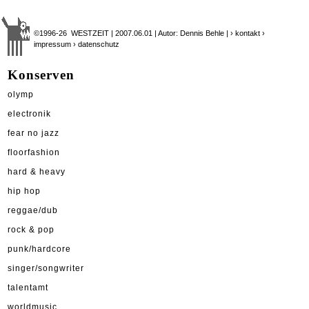
©1996-26 WESTZEIT | 2007.06.01 | Autor: Dennis Behle |
› kontakt
›
impressum
› datenschutz
Konserven
olymp
electronik
fear no jazz
floorfashion
hard & heavy
hip hop
reggae/dub
rock & pop
punk/hardcore
singer/songwriter
talentamt
worldmusic