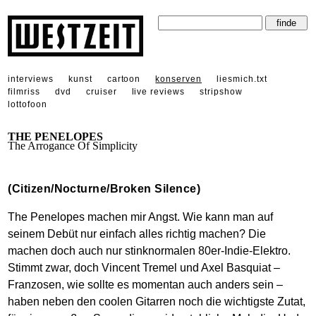
interviews
kunst
cartoon
konserven
liesmich.txt
filmriss
dvd
cruiser
live reviews
stripshow
lottofoon
THE PENELOPES
The Arrogance Of Simplicity
(Citizen/Nocturne/Broken Silence)
The Penelopes machen mir Angst. Wie kann man auf
seinem Debüt nur einfach alles richtig machen? Die
machen doch auch nur stinknormalen 80er-Indie-Elektro.
Stimmt zwar, doch Vincent Tremel und Axel Basquiat –
Franzosen, wie sollte es momentan auch anders sein –
haben neben den coolen Gitarren noch die wichtigste Zutat,