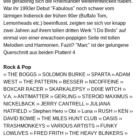
wie geradlinig sich die Rheinländer weiterentwickelt haben.
War ihr 1993er Debut "Fabulous" noch schwer vom
lärmigen Indierock der frühen 90er (Buffalo Tom,
Lemonheads etc.) beeinflusst, zeigten sie sich vor knapp
zwei Jahren auf ihrem tollen dritten Werk "I Do Birds" auf
einmal von einer erwachsen-poppigen Seite mit tollen
Melodien und Harmonien. Fazit? "Marc" ist der gelungene
Querschnitt aus beiden Platten! 4
Rock & Pop
›› THE BOGGS
›› SOLOMON BURKE
›› SPARTA
›› ADAM
WEST
›› THE PATTERN
›› BESSER
›› NICOFFEINE
››
BOXCAR RACER
›› SKARKALEPSY
›› DIXIE WITCH
››
V.A.
›› ANTIMATTER
›› GERLING
›› STEROID MAXIMUS
››
NICKELBACK
›› JERRY CANTRELL
›› JULIANA
HATFIELD
›› Stephen Hero
›› Obi
›› Luna
›› RUSH
›› KEN
››
DAVID BOWIE
›› THE MILES HUNT CLUB
›› OASIS
››
TRASHMONKEYS
›› VARIOUS ARTISTS
›› FUNKY
LOWLIVES
›› FRED FRITH
›› THE HEAVY BLINKERS
››