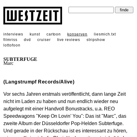
interviews
kunst
cartoon
konserven
liesmich.txt
filmriss
dvd
cruiser
live reviews
stripshow
lottofoon
SUBTERFUGE
Marc
(Langstrumpf Records/Alive)
Vor sechs Jahren erstmals veröffentlicht, dann lange Zeit
nicht im Laden zu haben und nun endlich wieder neu
aufgelegt mit einer Handvoll Bonustracks, u.a. REO
Speedwagons "Keep On Lovin’ You": Das ist "Marc", das
zweite Album der Düsseldorfer Pop-Helden Subterfuge.
Und gerade in der Rückschau ist es interessant zu hören,