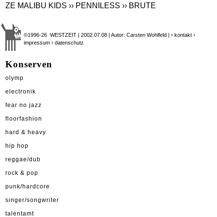
ZE MALIBU KIDS
›› PENNILESS
›› BRUTE
©1996-26 WESTZEIT | 2002.07.08 | Autor: Carsten Wohlfeld |
› kontakt
›
impressum
› datenschutz
Konserven
olymp
electronik
fear no jazz
floorfashion
hard & heavy
hip hop
reggae/dub
rock & pop
punk/hardcore
singer/songwriter
talentamt