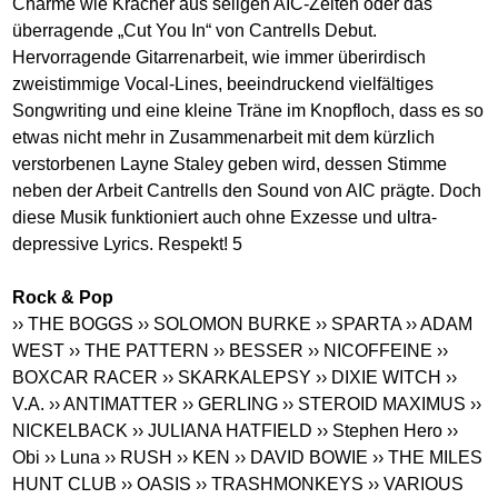
Charme wie Kracher aus seligen AIC-Zeiten oder das
überragende „Cut You In“ von Cantrells Debut.
Hervorragende Gitarrenarbeit, wie immer überirdisch
zweistimmige Vocal-Lines, beeindruckend vielfältiges
Songwriting und eine kleine Träne im Knopfloch, dass es so
etwas nicht mehr in Zusammenarbeit mit dem kürzlich
verstorbenen Layne Staley geben wird, dessen Stimme
neben der Arbeit Cantrells den Sound von AIC prägte. Doch
diese Musik funktioniert auch ohne Exzesse und ultra-
depressive Lyrics. Respekt! 5
Rock & Pop
›› THE BOGGS
›› SOLOMON BURKE
›› SPARTA
›› ADAM
WEST
›› THE PATTERN
›› BESSER
›› NICOFFEINE
››
BOXCAR RACER
›› SKARKALEPSY
›› DIXIE WITCH
››
V.A.
›› ANTIMATTER
›› GERLING
›› STEROID MAXIMUS
››
NICKELBACK
›› JULIANA HATFIELD
›› Stephen Hero
››
Obi
›› Luna
›› RUSH
›› KEN
›› DAVID BOWIE
›› THE MILES
HUNT CLUB
›› OASIS
›› TRASHMONKEYS
›› VARIOUS