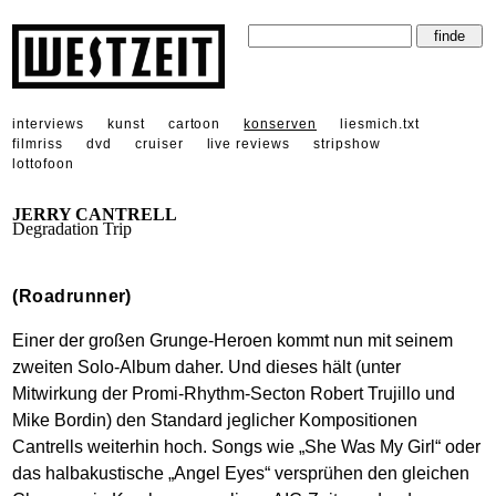
interviews
kunst
cartoon
konserven
liesmich.txt
filmriss
dvd
cruiser
live reviews
stripshow
lottofoon
JERRY CANTRELL
Degradation Trip
(Roadrunner)
Einer der großen Grunge-Heroen kommt nun mit seinem
zweiten Solo-Album daher. Und dieses hält (unter
Mitwirkung der Promi-Rhythm-Secton Robert Trujillo und
Mike Bordin) den Standard jeglicher Kompositionen
Cantrells weiterhin hoch. Songs wie „She Was My Girl“ oder
das halbakustische „Angel Eyes“ versprühen den gleichen