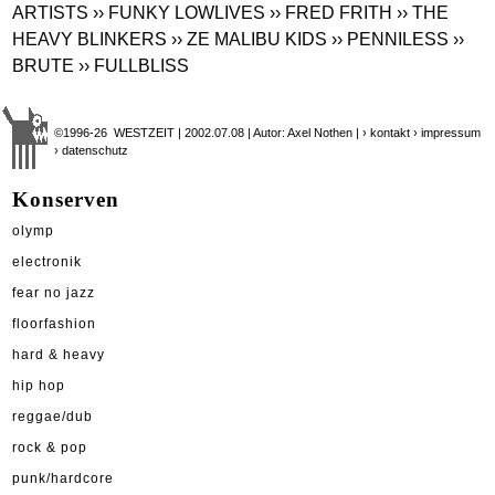
ARTISTS
›› FUNKY LOWLIVES
›› FRED FRITH
›› THE
HEAVY BLINKERS
›› ZE MALIBU KIDS
›› PENNILESS
››
BRUTE
›› FULLBLISS
©1996-26 WESTZEIT | 2002.07.08 | Autor: Axel Nothen |
› kontakt
› impressum
› datenschutz
Konserven
olymp
electronik
fear no jazz
floorfashion
hard & heavy
hip hop
reggae/dub
rock & pop
punk/hardcore