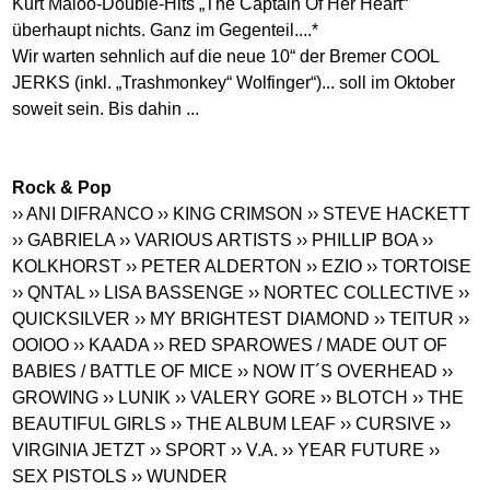
Kurt Maloo-Double-Hits „The Captain Of Her Heart“
überhaupt nichts. Ganz im Gegenteil....*
Wir warten sehnlich auf die neue 10“ der Bremer COOL
JERKS (inkl. „Trashmonkey“ Wolfinger“)... soll im Oktober
soweit sein. Bis dahin ...
Rock & Pop
›› ANI DIFRANCO
›› KING CRIMSON
›› STEVE HACKETT
›› GABRIELA
›› VARIOUS ARTISTS
›› PHILLIP BOA
››
KOLKHORST
›› PETER ALDERTON
›› EZIO
›› TORTOISE
›› QNTAL
›› LISA BASSENGE
›› NORTEC COLLECTIVE
››
QUICKSILVER
›› MY BRIGHTEST DIAMOND
›› TEITUR
››
OOIOO
›› KAADA
›› RED SPAROWES / MADE OUT OF
BABIES / BATTLE OF MICE
›› NOW IT´S OVERHEAD
››
GROWING
›› LUNIK
›› VALERY GORE
›› BLOTCH
›› THE
BEAUTIFUL GIRLS
›› THE ALBUM LEAF
›› CURSIVE
››
VIRGINIA JETZT
›› SPORT
›› V.A.
›› YEAR FUTURE
››
SEX PISTOLS
›› WUNDER