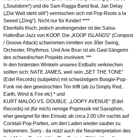
(„Soulstorm“) und die Sam Ragga Band feat. Jan Delay
(„Die Welt steht still“) vermischen sich mit Pop-Roots a la
Seeed („Ding“). Nicht nur für Kinder! ****
Ebenfalls frisch, jedoch anstrengender ist der Salsa-
HafenBar-Jazz von KOOP. Die „KOOP ISLANDS“ (Compost
/ Groove Attack) schwimmen inmitten von 30er Swing,
Orchester, Rhythmus. Und Ane Brun ist als Gast-Sängerin
des schwedischen Projekts involviert. ***
In den hintersten Winkeln unseres Erdballs verkriechen
sollten sich: NATE JAMES, weil sein „SET THE TONE“
(Edel Records) (subjektiv) mit schwülstigem Boogie-Pop-
Funk nie den gewünschten Ton trifft (ab zu Simply Red,
Earth, Wind & Fire etc) * und
KURT MALOO VS. DOUBLE. „LOOPY AVENUE“ (Edel
Records) ist (für mich) nervige Popmusik mit Saxophon,
eher geeignet für den Einsatz ab circa 2.00 Uhr nachts auf
Cocktail-Pop-Parties, um den Laden wieder sauber zu
bekommen. Sorry - da nützt auch die Neuinterpretation des