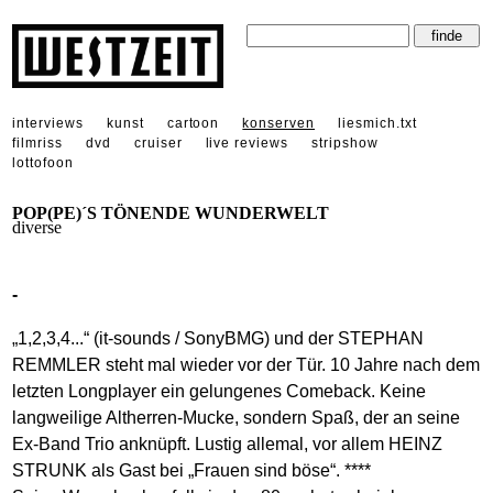
interviews
kunst
cartoon
konserven
liesmich.txt
filmriss
dvd
cruiser
live reviews
stripshow
lottofoon
POP(PE)´S TÖNENDE WUNDERWELT
diverse
-
„1,2,3,4...“ (it-sounds / SonyBMG) und der STEPHAN
REMMLER steht mal wieder vor der Tür. 10 Jahre nach dem
letzten Longplayer ein gelungenes Comeback. Keine
langweilige Altherren-Mucke, sondern Spaß, der an seine
Ex-Band Trio anknüpft. Lustig allemal, vor allem HEINZ
STRUNK als Gast bei „Frauen sind böse“. ****