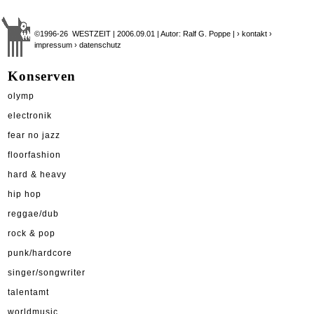
©1996-26 WESTZEIT | 2006.09.01 | Autor: Ralf G. Poppe |
› kontakt
›
impressum
› datenschutz
Konserven
olymp
electronik
fear no jazz
floorfashion
hard & heavy
hip hop
reggae/dub
rock & pop
punk/hardcore
singer/songwriter
talentamt
worldmusic