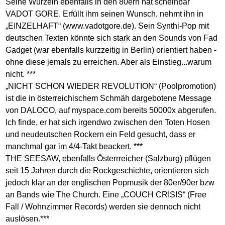
Seine Wurzeln ebenfalls in den 80ern hat scheinbar
VADOT GORE. Erfüllt ihm seinen Wunsch, nehmt ihn in
„EINZELHAFT“ (www.vadotgore.de). Sein Synthi-Pop mit
deutschen Texten könnte sich stark an den Sounds von Fad
Gadget (war ebenfalls kurzzeitig in Berlin) orientiert haben -
ohne diese jemals zu erreichen. Aber als Einstieg...warum
nicht. ***
„NICHT SCHON WIEDER REVOLUTION“ (Poolpromotion)
ist die in österreichischem Schmäh dargebotene Message
von DALOCO, auf myspace.com bereits 50000x abgerufen.
Ich finde, er hat sich irgendwo zwischen den Toten Hosen
und neudeutschen Rockern ein Feld gesucht, dass er
manchmal gar im 4/4-Takt beackert. ***
THE SEESAW, ebenfalls Österrreicher (Salzburg) pflügen
seit 15 Jahren durch die Rockgeschichte, orientieren sich
jedoch klar an der englischen Popmusik der 80er/90er bzw
an Bands wie The Church. Eine „COUCH CRISIS“ (Free
Fall / Wohnzimmer Records) werden sie dennoch nicht
auslösen.***