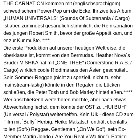
THE CARNATION kommen mit (englischsprachigem)
schwedischem Power-Pop um die Ecke. Ihr zweites Album
„HUMAN UNIVERSALS“ (Sounds Of Subterrania / Cargo)
ist aber, zumindest gesanglich-stimmlich, die Reinkarnation
des jungen Robert Smith, bevor der große Appetit kam, und
er zur Kur mußte. ****
Die erste Produktion auf unserer heutigen Weltreise, die
oberklasse ist, kommt von den Bermudas. Heather Nova´s
Bruder MISHKA hat mit „ONE TREE“ (Cornerstone R.A.S. /
Cargo) wirklich coole Riddims aus den Ästen geschüttelt.
Sein Sommer-Reggae (nicht zu speziell, nicht zu sehr
mainstream-lastig) könnte in den Regalen die Lücken
schließen, die Peter Tosh und Bob Marley hinterließen.*****
Wer anschließend weiterhören möchte, aber nach etwas
Abwechslung lechzt, dem könnte der OST zu „HUI BUH“
(Universal / Polystar) weiterhelfen. Kein Ulk - diese CD zum
Film mit `Bully´ Herbig, Heike Makatsch enthält ebenfalls
tollen (Soft-) Reggae. Gentleman („On We Go“), sein Ex-
Member Martin Jondo („Are You Really Waiting“), Patrice