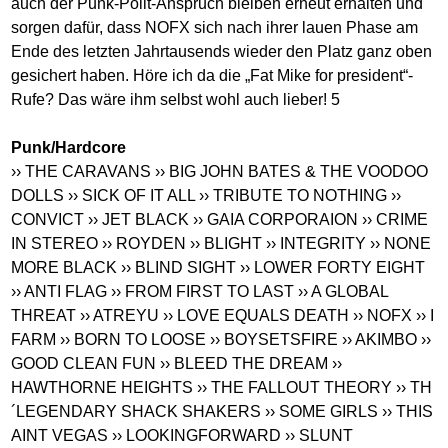
auch der Punk-Polit-Anspruch bleiben erneut erhalten und
sorgen dafür, dass NOFX sich nach ihrer lauen Phase am
Ende des letzten Jahrtausends wieder den Platz ganz oben
gesichert haben. Höre ich da die „Fat Mike for president“-
Rufe? Das wäre ihm selbst wohl auch lieber! 5
Punk/Hardcore
›› THE CARAVANS
›› BIG JOHN BATES & THE VOODOO
DOLLS
›› SICK OF IT ALL
›› TRIBUTE TO NOTHING
››
CONVICT
›› JET BLACK
›› GAIA CORPORAION
›› CRIME
IN STEREO
›› ROYDEN
›› BLIGHT
›› INTEGRITY
›› NONE
MORE BLACK
›› BLIND SIGHT
›› LOWER FORTY EIGHT
›› ANTI FLAG
›› FROM FIRST TO LAST
›› A GLOBAL
THREAT
›› ATREYU
›› LOVE EQUALS DEATH
›› NOFX
›› I
FARM
›› BORN TO LOOSE
›› BOYSETSFIRE
›› AKIMBO
››
GOOD CLEAN FUN
›› BLEED THE DREAM
››
HAWTHORNE HEIGHTS
›› THE FALLOUT THEORY
›› TH
´LEGENDARY SHACK SHAKERS
›› SOME GIRLS
›› THIS
AINT VEGAS
›› LOOKINGFORWARD
›› SLUNT