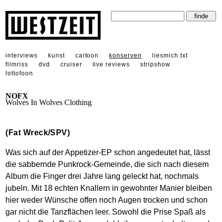
interviews
kunst
cartoon
konserven
liesmich.txt
filmriss
dvd
cruiser
live reviews
stripshow
lottofoon
NOFX
Wolves In Wolves Clothing
(Fat Wreck/SPV)
Was sich auf der Appetizer-EP schon angedeutet hat, lässt
die sabbernde Punkrock-Gemeinde, die sich nach diesem
Album die Finger drei Jahre lang geleckt hat, nochmals
jubeln. Mit 18 echten Knallern in gewohnter Manier bleiben
hier weder Wünsche offen noch Augen trocken und schon
gar nicht die Tanzflächen leer. Sowohl die Prise Spaß als