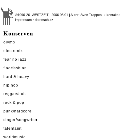
©1996-26 WESTZEIT | 2006.05.01 | Autor: Sven Trappen |
› kontakt
›
impressum
› datenschutz
Konserven
olymp
electronik
fear no jazz
floorfashion
hard & heavy
hip hop
reggae/dub
rock & pop
punk/hardcore
singer/songwriter
talentamt
worldmusic