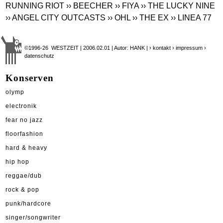
RUNNING RIOT
›› BEECHER
›› FIYA
›› THE LUCKY NINE
›› ANGEL CITY OUTCASTS
›› OHL
›› THE EX
›› LINEA 77
©1996-26 WESTZEIT | 2006.02.01 | Autor: HANK |
› kontakt
› impressum
›
datenschutz
Konserven
olymp
electronik
fear no jazz
floorfashion
hard & heavy
hip hop
reggae/dub
rock & pop
punk/hardcore
singer/songwriter