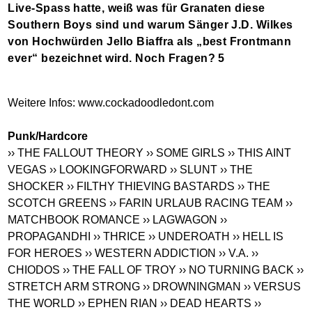
Live-Spass hatte, weiß was für Granaten diese
Southern Boys sind und warum Sänger J.D. Wilkes
von Hochwürden Jello Biaffra als „best Frontmann
ever“ bezeichnet wird. Noch Fragen? 5
Weitere Infos:
www.cockadoodledont.com
Punk/Hardcore
›› THE FALLOUT THEORY
›› SOME GIRLS
›› THIS AINT
VEGAS
›› LOOKINGFORWARD
›› SLUNT
›› THE
SHOCKER
›› FILTHY THIEVING BASTARDS
›› THE
SCOTCH GREENS
›› FARIN URLAUB RACING TEAM
››
MATCHBOOK ROMANCE
›› LAGWAGON
››
PROPAGANDHI
›› THRICE
›› UNDEROATH
›› HELL IS
FOR HEROES
›› WESTERN ADDICTION
›› V.A.
››
CHIODOS
›› THE FALL OF TROY
›› NO TURNING BACK
››
STRETCH ARM STRONG
›› DROWNINGMAN
›› VERSUS
THE WORLD
›› EPHEN RIAN
›› DEAD HEARTS
››