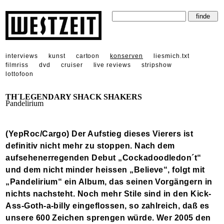
interviews
kunst
cartoon
konserven
liesmich.txt
filmriss
dvd
cruiser
live reviews
stripshow
lottofoon
TH´LEGENDARY SHACK SHAKERS
Pandelirium
(YepRoc/Cargo) Der Aufstieg dieses Vierers ist
definitiv nicht mehr zu stoppen. Nach dem
aufsehenerregenden Debut „Cockadoodledon´t“
und dem nicht minder heissen „Believe“, folgt mit
„Pandelirium“ ein Album, das seinen Vorgängern in
nichts nachsteht. Noch mehr Stile sind in den Kick-
Ass-Goth-a-billy eingeflossen, so zahlreich, daß es
unsere 600 Zeichen sprengen würde. Wer 2005 den