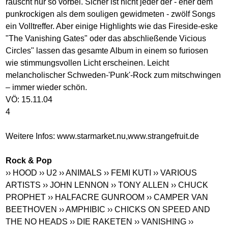
rauscht nur so vorbei. Sicher ist nicht jeder der - eher dem
punkrockigen als dem souligen gewidmeten - zwölf Songs
ein Volltreffer. Aber einige Highlights wie das Fireside-eske
"The Vanishing Gates" oder das abschließende Vicious
Circles" lassen das gesamte Album in einem so furiosen
wie stimmungsvollen Licht erscheinen. Leicht
melancholischer Schweden-'Punk'-Rock zum mitschwingen
– immer wieder schön.
VÖ: 15.11.04
4
Weitere Infos:
www.starmarket.nu
,
www.strangefruit.de
Rock & Pop
›› HOOD
›› U2
›› ANIMALS
›› FEMI KUTI
›› VARIOUS
ARTISTS
›› JOHN LENNON
›› TONY ALLEN
›› CHUCK
PROPHET
›› HALFACRE GUNROOM
›› CAMPER VAN
BEETHOVEN
›› AMPHIBIC
›› CHICKS ON SPEED AND
THE NO HEADS
›› DIE RAKETEN
›› VANISHING
››