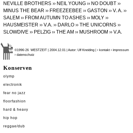
NEVILLE BROTHERS
›› NEIL YOUNG
›› NO DOUBT
››
MINUS THE BEAR
›› FREEZEEBEE
›› GASTON
›› V. A.
››
SALEM
›› FROM AUTUMN TO ASHES
›› MOLY
››
HAUSMEISTER
›› V.A.
›› DARLO
›› THE UNICORNS
››
SLOWDIVE
›› PELZIG
›› THE AM
›› MUSHROOM
›› V.A.
©1996-26 WESTZEIT | 2004.12.01 | Autor: Ulf Kneiding |
› kontakt
› impressum
› datenschutz
Konserven
olymp
electronik
fear no jazz
floorfashion
hard & heavy
hip hop
reggae/dub