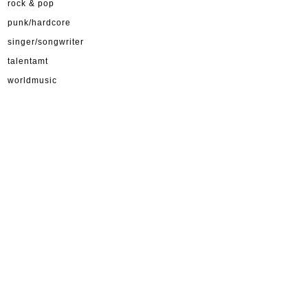
rock & pop
punk/hardcore
singer/songwriter
talentamt
worldmusic