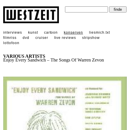
interviews
kunst
cartoon
konserven
liesmich.txt
filmriss
dvd
cruiser
live reviews
stripshow
lottofoon
VARIOUS ARTISTS
Enjoy Every Sandwich – The Songs Of Warren Zevon