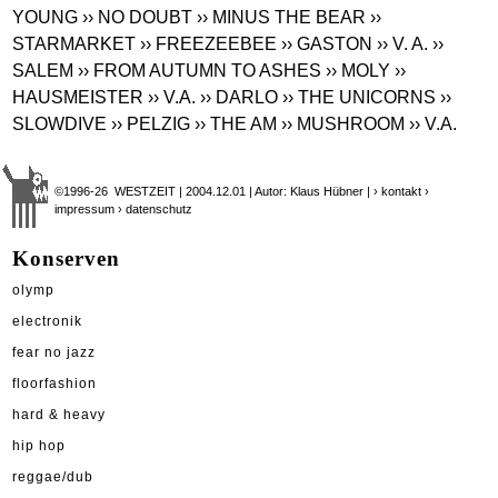
YOUNG
›› NO DOUBT
›› MINUS THE BEAR
››
STARMARKET
›› FREEZEEBEE
›› GASTON
›› V. A.
››
SALEM
›› FROM AUTUMN TO ASHES
›› MOLY
››
HAUSMEISTER
›› V.A.
›› DARLO
›› THE UNICORNS
››
SLOWDIVE
›› PELZIG
›› THE AM
›› MUSHROOM
›› V.A.
©1996-26 WESTZEIT | 2004.12.01 | Autor: Klaus Hübner |
› kontakt
›
impressum
› datenschutz
Konserven
olymp
electronik
fear no jazz
floorfashion
hard & heavy
hip hop
reggae/dub