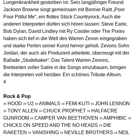
Lungenkrankheit gestorben ist. Sein langjähriger Freund
Jackson Browne singt gemeinsam mit Bonnie Raitt „Poor
Poor Pitiful Me“, ein flottes Stück Countryrock. Auch die
anderen Interpreten dürfen sich hören lassen: Steve Earle,
Bob Dylan, David Lindley mit Ry Cooder oder The Pixies
haben sich tief in die Welt des Warren Zevon eingegraben
und starke Perlen seiner Kunst hervor geholt. Zevons Sohn
Jordan, der auch als Produzent arbeitete, überzeugt mit der
Ballade „Studebaker“. Das Talent Warren Zevons,
Breitseiten voller Satire in die Songs einzubauen, bringen
die Interpreten voll herüber. Ein schönes Tribute-Album.
4
Rock & Pop
›› HOOD
›› U2
›› ANIMALS
›› FEMI KUTI
›› JOHN LENNON
›› TONY ALLEN
›› CHUCK PROPHET
›› HALFACRE
GUNROOM
›› CAMPER VAN BEETHOVEN
›› AMPHIBIC
››
CHICKS ON SPEED AND THE NO HEADS
›› DIE
RAKETEN
›› VANISHING
›› NEVILLE BROTHERS
›› NEIL