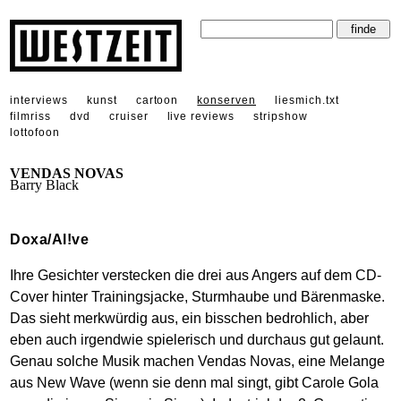
interviews
kunst
cartoon
konserven
liesmich.txt
filmriss
dvd
cruiser
live reviews
stripshow
lottofoon
VENDAS NOVAS
Barry Black
Doxa/Al!ve
Ihre Gesichter verstecken die drei aus Angers auf dem CD-
Cover hinter Trainingsjacke, Sturmhaube und Bärenmaske.
Das sieht merkwürdig aus, ein bisschen bedrohlich, aber
eben auch irgendwie spielerisch und durchaus gut gelaunt.
Genau solche Musik machen Vendas Novas, eine Melange
aus New Wave (wenn sie denn mal singt, gibt Carole Gola