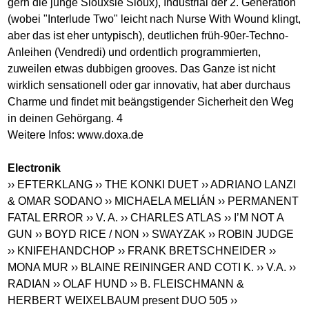
gern die junge Siouxsie Sioux), Industrial der 2. Generation
(wobei "Interlude Two" leicht nach Nurse With Wound klingt,
aber das ist eher untypisch), deutlichen früh-90er-Techno-
Anleihen (Vendredi) und ordentlich programmierten,
zuweilen etwas dubbigen grooves. Das Ganze ist nicht
wirklich sensationell oder gar innovativ, hat aber durchaus
Charme und findet mit beängstigender Sicherheit den Weg
in deinen Gehörgang. 4
Weitere Infos:
www.doxa.de
Electronik
›› EFTERKLANG
›› THE KONKI DUET
›› ADRIANO LANZI
& OMAR SODANO
›› MICHAELA MELIÁN
›› PERMANENT
FATAL ERROR
›› V. A.
›› CHARLES ATLAS
›› I’M NOT A
GUN
›› BOYD RICE / NON
›› SWAYZAK
›› ROBIN JUDGE
›› KNIFEHANDCHOP
›› FRANK BRETSCHNEIDER
››
MONA MUR
›› BLAINE REININGER AND COTI K.
›› V.A.
››
RADIAN
›› OLAF HUND
›› B. FLEISCHMANN &
HERBERT WEIXELBAUM present DUO 505
››