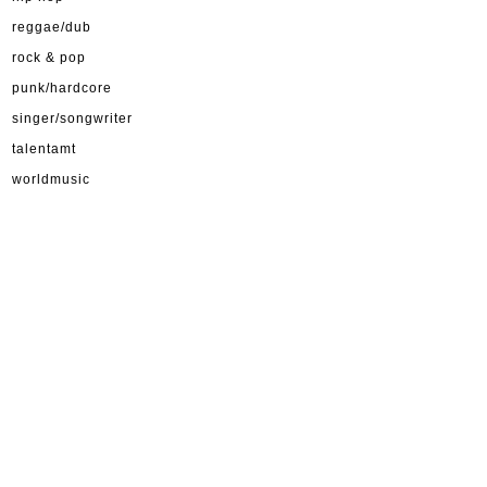
reggae/dub
rock & pop
punk/hardcore
singer/songwriter
talentamt
worldmusic