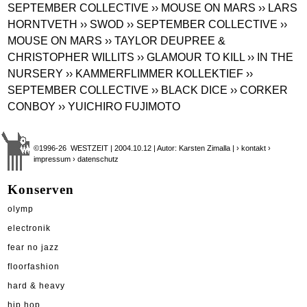
SEPTEMBER COLLECTIVE
›› MOUSE ON MARS
›› LARS
HORNTVETH
›› SWOD
›› SEPTEMBER COLLECTIVE
››
MOUSE ON MARS
›› TAYLOR DEUPREE &
CHRISTOPHER WILLITS
›› GLAMOUR TO KILL
›› IN THE
NURSERY
›› KAMMERFLIMMER KOLLEKTIEF
››
SEPTEMBER COLLECTIVE
›› BLACK DICE
›› CORKER
CONBOY
›› YUICHIRO FUJIMOTO
©1996-26 WESTZEIT | 2004.10.12 | Autor: Karsten Zimalla |
› kontakt
›
impressum
› datenschutz
Konserven
olymp
electronik
fear no jazz
floorfashion
hard & heavy
hip hop