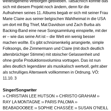
weitestgehend verborgen geblieben. Tatsächlich könnte das
sich mit diesem Projekt noch ändern, denn für die
Aufnahmen seines 11. Albums begab er sich mit seiner Frau
Marie Claire aus seiner belgischen Wahlheimat in die USA
um dort mit Big Thief, Mat Davidson und Zach Burba als
Backing-Band eine neue Songsammlung einspielte, mit der
er – wie das seine Art ist – die Welt ein wenig besser
machen wollte. Es gibt schnürsenkelig arrangierte, simple
Folksongs, die Zimmermann und Claire (mit doch deutlich
altersbrüchiger Stimme) mit stoischer Gelassenheit und
ohne große Produktionsvolumina vortragen. Das ist nun
alles deutlich legendärer als musikalisch wertvoll, geht aber
als schrulliges Alterswerk vollkommen in Ordnung. VÖ:
11.10. 3
Singer/Songwriter
›› CHRISTIAN LEE HUTSON
›› CHRISTO GRAHAM
››
RAY LA MONTAGNE
›› PARIS PALOMA
››
BEABADOOBEE
›› SOPHIE CHASSÉE
›› SUSAN O’NEILL