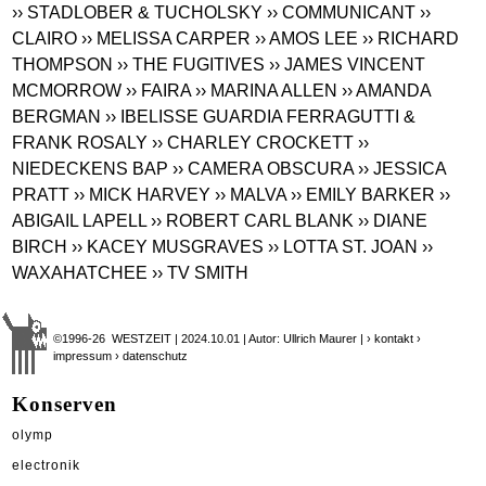
›› STADLOBER & TUCHOLSKY
›› COMMUNICANT
››
CLAIRO
›› MELISSA CARPER
›› AMOS LEE
›› RICHARD
THOMPSON
›› THE FUGITIVES
›› JAMES VINCENT
MCMORROW
›› FAIRA
›› MARINA ALLEN
›› AMANDA
BERGMAN
›› IBELISSE GUARDIA FERRAGUTTI &
FRANK ROSALY
›› CHARLEY CROCKETT
››
NIEDECKENS BAP
›› CAMERA OBSCURA
›› JESSICA
PRATT
›› MICK HARVEY
›› MALVA
›› EMILY BARKER
››
ABIGAIL LAPELL
›› ROBERT CARL BLANK
›› DIANE
BIRCH
›› KACEY MUSGRAVES
›› LOTTA ST. JOAN
››
WAXAHATCHEE
›› TV SMITH
©1996-26 WESTZEIT | 2024.10.01 | Autor: Ullrich Maurer |
› kontakt
›
impressum
› datenschutz
Konserven
olymp
electronik