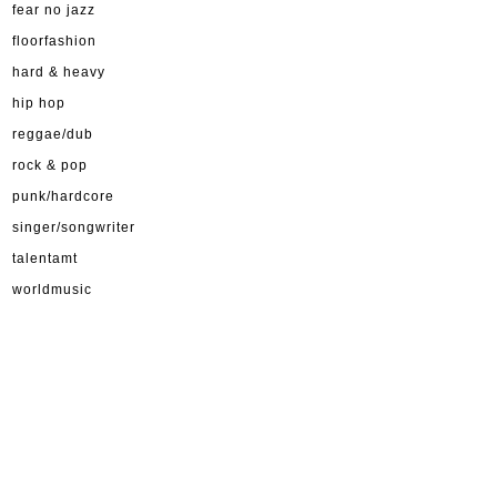
fear no jazz
floorfashion
hard & heavy
hip hop
reggae/dub
rock & pop
punk/hardcore
singer/songwriter
talentamt
worldmusic