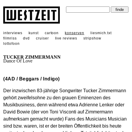
interviews
kunst
cartoon
konserven
liesmich.txt
filmriss
dvd
cruiser
live reviews
stripshow
lottofoon
TUCKER ZIMMERMANN
Dance Of Love
(4AD / Beggars / Indigo)
Der inzwischen 83-jährige Songwriter Tucker Zimmermann
gehört zweifelsohne zu den grauen Eminenzen des
Musikbusiness, denn während etwa Adrienne Lenker oder
David Bowie (der von Toni Visconti auf Zimmermann
aufmerksam gemacht wurde) Fans des Musicians Musician
sind bzw. waren, ist er der breiten Öffentlichkeit bis heute