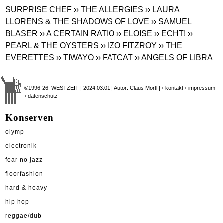
SURPRISE CHEF
›› THE ALLERGIES
›› LAURA
LLORENS & THE SHADOWS OF LOVE
›› SAMUEL
BLASER
›› A CERTAIN RATIO
›› ELOISE
›› ECHT!
››
PEARL & THE OYSTERS
›› IZO FITZROY
›› THE
EVERETTES
›› TIWAYO
›› FATCAT
›› ANGELS OF LIBRA
©1996-26 WESTZEIT | 2024.03.01 | Autor: Claus Mörtl |
› kontakt
› impressum
› datenschutz
Konserven
olymp
electronik
fear no jazz
floorfashion
hard & heavy
hip hop
reggae/dub