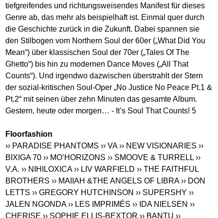
tiefgreifendes und richtungsweisendes Manifest für dieses
Genre ab, das mehr als beispielhaft ist. Einmal quer durch
die Geschichte zurück in die Zukunft. Dabei spannen sie
den Stilbogen vom Northern Soul der 60er („What Did You
Mean“) über klassischen Soul der 70er („Tales Of The
Ghetto“) bis hin zu modernen Dance Moves („All That
Counts“). Und irgendwo dazwischen überstrahlt der Stern
der sozial-kritischen Soul-Oper „No Justice No Peace Pt.1 &
Pt.2“ mit seinen über zehn Minuten das gesamte Album.
Gestern, heute oder morgen… - It’s Soul That Counts! 5
Floorfashion
›› PARADISE PHANTOMS
›› VA
›› NEW VISIONARIES
››
BIXIGA 70
›› MO’HORIZONS
›› SMOOVE & TURRELL
››
V.A.
›› NIHILOXICA
›› LIV WARFIELD
›› THE FAITHFUL
BROTHERS
›› MAIIAH &THE ANGELS OF LIBRA
›› DON
LETTS
›› GREGORY HUTCHINSON
›› SUPERSHY
››
JALEN NGONDA
›› LES IMPRIMÉS
›› IDA NIELSEN
››
CHERISE
›› SOPHIE ELLIS-BEXTOR
›› BANTU
››