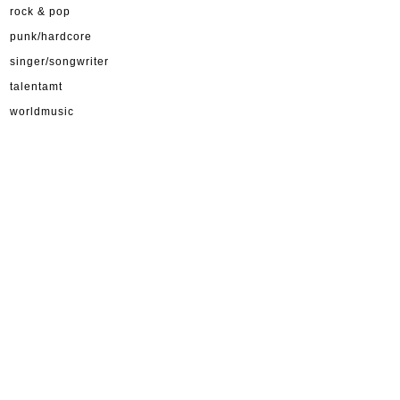
rock & pop
punk/hardcore
singer/songwriter
talentamt
worldmusic