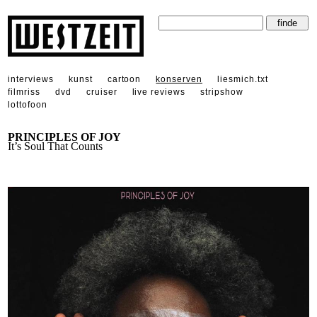
interviews
kunst
cartoon
konserven
liesmich.txt
filmriss
dvd
cruiser
live reviews
stripshow
lottofoon
PRINCIPLES OF JOY
It’s Soul That Counts