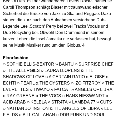
Bed Of Lies“ mit der wunderbaren Lovers Rock-Chanteuse
Caroll Thompson schlägt Blaser mit traumwandlerischer
Sicherheit die Brücke von Jazz zu Ska und Reggae. Dazu
steuert die kurz nach den Aufnahmen verstorbene Dub-
Legende Lee ‚Scratch‘ Perry bei zwei Tracks Vocals und
Dub-Recycling bei. Obwohl Don Drummond in seinem
kurzen Leben die Insel Jamaika nie verlassen hat, bewegt
seine Musik Musiker rund um den Globus. 4
Floorfashion
›› SOPHIE ELLIS-BEXTOR
›› BANTU
›› SURPRISE CHEF
›› THE ALLERGIES
›› LAURA LLORENS & THE
SHADOWS OF LOVE
›› A CERTAIN RATIO
›› ELOISE
››
ECHT!
›› PEARL & THE OYSTERS
›› IZO FITZROY
›› THE
EVERETTES
›› TIWAYO
›› FATCAT
›› ANGELS OF LIBRA
›› RAY GREENE
›› THE VOGS
›› HANS NIESWANDT
››
ACID ARAB
›› KELELA
›› STR4TA
›› LAMBDA 77
›› GUTS
›› NATHAN JOHNSTON &THE ANGELS OF LIBRA
›› LEE
FIELDS
›› BILL CALLAHAN
›› DDR FUNK UND SOUL