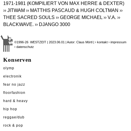
1971-1981 (KOMPILIERT VON MAX HERRE & DEXTER)
›› JITWAM
›› MATTHIS PASCAUD & HUGH COLTMAN
››
THEE SACRED SOULS
›› GEORGE MICHAEL
›› V.A.
››
BLACKWAVE.
›› DJANGO 3000
©1996-26 WESTZEIT | 2023.06.01 | Autor: Claus Mörtl |
› kontakt
› impressum
› datenschutz
Konserven
olymp
electronik
fear no jazz
floorfashion
hard & heavy
hip hop
reggae/dub
rock & pop