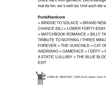
Druck nach vorn gemacht. Leicht kantige
mal da hin, wo´s weh tut. Und auch die 
Punk/Hardcore
›› BRIDGE TO SOLACE
›› BRAND NE
CHANCE (NL)
›› LOWER FORTY-EIGH
›› MATCHBOOK ROMANCE
›› BILLY 
TRIBUTE TO NOTHING / THREE MIN
FOREVER
›› THE SUNCHILD
›› CAT 
ANDRIANO
›› GAMEFACE
›› I DEFY
››
A STATIC LULLABY
›› THE BLUE BLO
EXIT
©1996-26 WESTZEIT | 2003.11.01 | Autor: Sven T