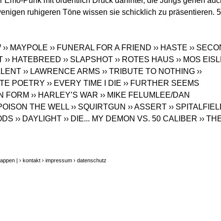
r Emo-Punk mit ordentlich Druck dahinter, die Jungs gehen auc
wenigen ruhigeren Töne wissen sie schicklich zu präsentieren. 5
W
›› MAYPOLE
›› FUNERAL FOR A FRIEND
›› HASTE
›› SEC
T
›› HATEBREED
›› SLAPSHOT
›› ROTES HAUS
›› MOS EIS
TALENT
›› LAWRENCE ARMS
›› TRIBUTE TO NOTHING
››
UTE POETRY
›› EVERY TIME I DIE
›› FURTHER SEEMS
ON FORM
›› HARLEY’S WAR
›› MIKE FELUMLEE/DAN
 POISON THE WELL
›› SQUIRTGUN
›› ASSERT
›› SPITALFIE
ODS
›› DAYLIGHT
›› DIE... MY DEMON VS. 50 CALIBER
›› TH
rappen |
› kontakt
› impressum
› datenschutz