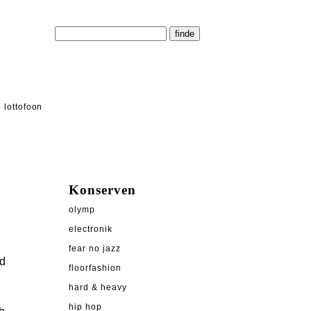
lottofoon
Konserven
olymp
electronik
fear no jazz
nd
floorfashion
hard & heavy
hip hop