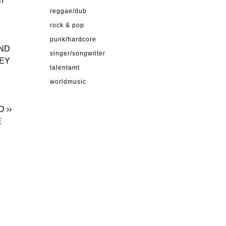
h
reggae/dub
rock & pop
punk/hardcore
OND
singer/songwriter
LEY
talentamt
worldmusic
LD
››
E