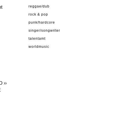
ht
reggae/dub
rock & pop
punk/hardcore
singer/songwriter
talentamt
worldmusic
LD
››
E