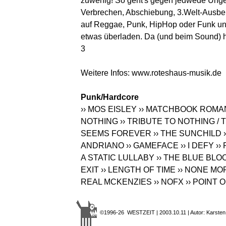
zuwenig! So geht's gegen jedwede Unger
Verbrechen, Abschiebung, 3.Welt-Ausbeut
auf Reggae, Punk, HipHop oder Funk un
etwas überladen. Da (und beim Sound) hä
3
Weitere Infos:
www.roteshaus-musik.de
Punk/Hardcore
›› MOS EISLEY
›› MATCHBOOK ROM
NOTHING
›› TRIBUTE TO NOTHING 
SEEMS FOREVER
›› THE SUNCHILD
ANDRIANO
›› GAMEFACE
›› I DEFY
››
A STATIC LULLABY
›› THE BLUE BLO
EXIT
›› LENGTH OF TIME
›› NONE MO
REAL MCKENZIES
›› NOFX
›› POINT
©1996-26 WESTZEIT | 2003.10.11 | Autor: Karsten 