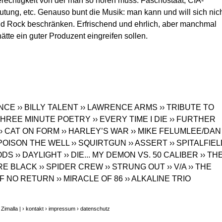
echtigkeit von der man so hören muss: Faschostaat, CIA-
ung, etc. Genauso bunt die Musik: man kann und will sich nic
d Rock beschränken. Erfrischend und ehrlich, aber manchmal
tte ein guter Produzent eingreifen sollen.
ANCE
›› BILLY TALENT
›› LAWRENCE ARMS
›› TRIBUTE TO
/ THREE MINUTE POETRY
›› EVERY TIME I DIE
›› FURTHER
›› CAT ON FORM
›› HARLEY’S WAR
›› MIKE FELUMLEE/DAN
 POISON THE WELL
›› SQUIRTGUN
›› ASSERT
›› SPITALFIE
ODS
›› DAYLIGHT
›› DIE... MY DEMON VS. 50 CALIBER
›› TH
RE BLACK
›› SPIDER CREW
›› STRUNG OUT
›› V/A
›› THE
 OF NO RETURN
›› MIRACLE OF 86
›› ALKALINE TRIO
Zimalla |
› kontakt
› impressum
› datenschutz