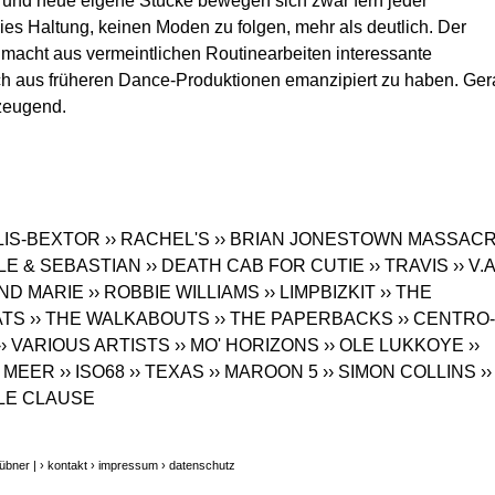
 und neue eigene Stücke bewegen sich zwar fern jeder
s Haltung, keinen Moden zu folgen, mehr als deutlich. Der
acht aus vermeintlichen Routinearbeiten interessante
ich aus früheren Dance-Produktionen emanzipiert zu haben. Ge
rzeugend.
LLIS-BEXTOR
›› RACHEL'S
›› BRIAN JONESTOWN MASSAC
LLE & SEBASTIAN
›› DEATH CAB FOR CUTIE
›› TRAVIS
›› V.A
UND MARIE
›› ROBBIE WILLIAMS
›› LIMPBIZKIT
›› THE
ATS
›› THE WALKABOUTS
›› THE PAPERBACKS
›› CENTRO-
›› VARIOUS ARTISTS
›› MO' HORIZONS
›› OLE LUKKOYE
››
R MEER
›› ISO68
›› TEXAS
›› MAROON 5
›› SIMON COLLINS
››
LE CLAUSE
übner |
› kontakt
› impressum
› datenschutz