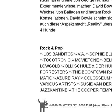
Richman und eine von George Harrison,
Experimentierwiese, machen David Bowie
Wechsel von Balladen und hartem Rock m
Konstellationen. David Bowie scheint s
auch dieser Aspekt macht „Reality“ übe
4 Hunde
Rock & Pop
›› LOS BANDITOS
›› V.A.
›› SOPHIE E
›› TOCOTRONIC
›› MOVIETONE
›› BE
LOWGOLD
›› OLLI SCHULZ & DER H
FORRESTERS
›› THE BOOMTOWN R
MATIC
›› AZURE RAY
›› COLOSSEUM
VARIOUS ARTISTS
›› SUSIE VAN DE
JAZZKANTINE
›› THE COOPER TEMP
©1996-26 WESTZEIT | 2003.11.01 | Autor: Klaus H