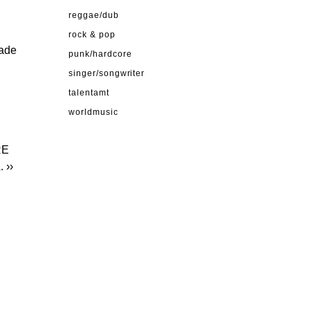
reggae/dub
rock & pop
rade
punk/hardcore
singer/songwriter
talentamt
worldmusic
RE
.
››