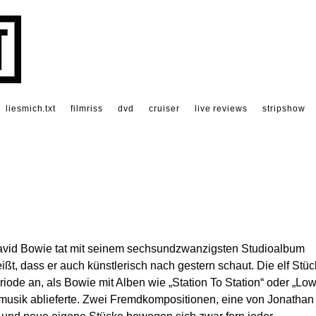
liesmich.txt
filmriss
dvd
cruiser
live reviews
stripshow
vid Bowie tat mit seinem sechsundzwanzigsten Studioalbum
ißt, dass er auch künstlerisch nach gestern schaut. Die elf Stü
riode an, als Bowie mit Alben wie „Station To Station“ oder „Low
pmusik ablieferte. Zwei Fremdkompositionen, eine von Jonathan