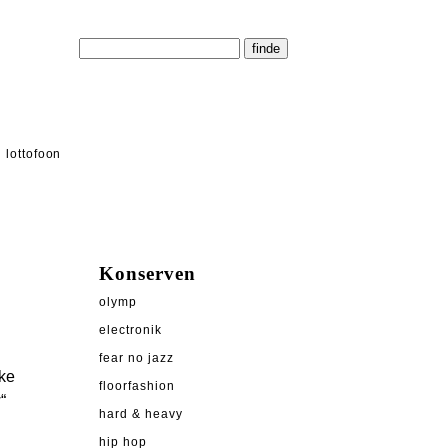
lottofoon
Konserven
olymp
electronik
fear no jazz
cke
floorfashion
“
hard & heavy
hip hop