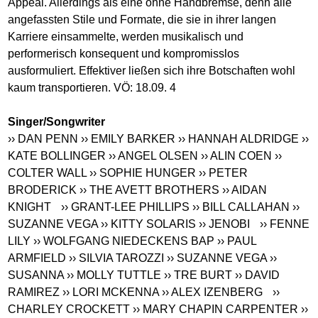
Appeal. Allerdings als eine ohne Handbremse, denn alle
angefassten Stile und Formate, die sie in ihrer langen
Karriere einsammelte, werden musikalisch und
performerisch konsequent und kompromisslos
ausformuliert. Effektiver ließen sich ihre Botschaften wohl
kaum transportieren. VÖ: 18.09. 4
Singer/Songwriter
›› DAN PENN
›› EMILY BARKER
›› HANNAH ALDRIDGE
››
KATE BOLLINGER
›› ANGEL OLSEN
›› ALIN COEN
››
COLTER WALL
›› SOPHIE HUNGER
›› PETER
BRODERICK
›› THE AVETT BROTHERS
›› AIDAN
KNIGHT
›› GRANT-LEE PHILLIPS
›› BILL CALLAHAN
››
SUZANNE VEGA
›› KITTY SOLARIS
›› JENOBI
›› FENNE
LILY
›› WOLFGANG NIEDECKENS BAP
›› PAUL
ARMFIELD
›› SILVIA TAROZZI
›› SUZANNE VEGA
››
SUSANNA
›› MOLLY TUTTLE
›› TRE BURT
›› DAVID
RAMIREZ
›› LORI MCKENNA
›› ALEX IZENBERG
››
CHARLEY CROCKETT
›› MARY CHAPIN CARPENTER
››