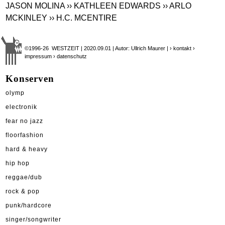
JASON MOLINA
›› KATHLEEN EDWARDS
›› ARLO
MCKINLEY
›› H.C. MCENTIRE
©1996-26 WESTZEIT | 2020.09.01 | Autor: Ullrich Maurer |
› kontakt
›
impressum
› datenschutz
Konserven
olymp
electronik
fear no jazz
floorfashion
hard & heavy
hip hop
reggae/dub
rock & pop
punk/hardcore
singer/songwriter