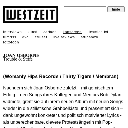
interviews
kunst
cartoon
konserven
liesmich.txt
filmriss
dvd
cruiser
live reviews
stripshow
lottofoon
JOAN OSBORNE
Trouble & Strife
(Womanly Hips Records / Thirty Tigers / Membran)
Nachdem sich Joan Osborne zuletzt – mit gemischtem
Erfolg – den Songs ihres Kollegen und Mentors Bob Dylan
widmete, greift sie auf ihrem neuen Album mit neuen Songs
wieder in die stilistische Grabbelkiste und präsentiert sich –
dank ungewohnt konkreter und politisch motivierter Lyrics -
als unberechenbare, clevere Protestsängerin mit Pop-