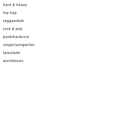
hard & heavy
hip hop
reggae/dub
rock & pop
punk/hardcore
singer/songwriter
talentamt
worldmusic