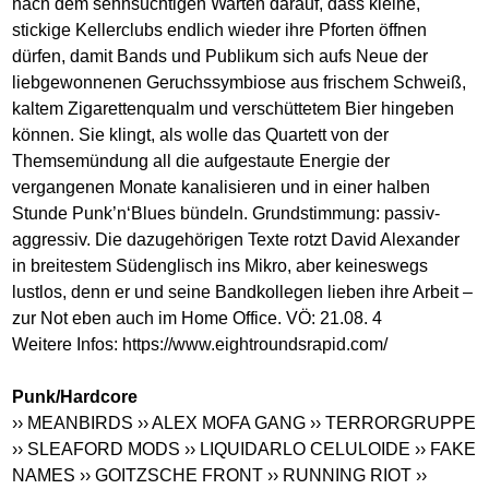
nach dem sehnsüchtigen Warten darauf, dass kleine,
stickige Kellerclubs endlich wieder ihre Pforten öffnen
dürfen, damit Bands und Publikum sich aufs Neue der
liebgewonnenen Geruchssymbiose aus frischem Schweiß,
kaltem Zigarettenqualm und verschüttetem Bier hingeben
können. Sie klingt, als wolle das Quartett von der
Themsemündung all die aufgestaute Energie der
vergangenen Monate kanalisieren und in einer halben
Stunde Punk’n‘Blues bündeln. Grundstimmung: passiv-
aggressiv. Die dazugehörigen Texte rotzt David Alexander
in breitestem Südenglisch ins Mikro, aber keineswegs
lustlos, denn er und seine Bandkollegen lieben ihre Arbeit –
zur Not eben auch im Home Office. VÖ: 21.08. 4
Weitere Infos:
https://www.eightroundsrapid.com
/
Punk/Hardcore
›› MEANBIRDS
›› ALEX MOFA GANG
›› TERRORGRUPPE
›› SLEAFORD MODS
›› LIQUIDARLO CELULOIDE
›› FAKE
NAMES
›› GOITZSCHE FRONT
›› RUNNING RIOT
››